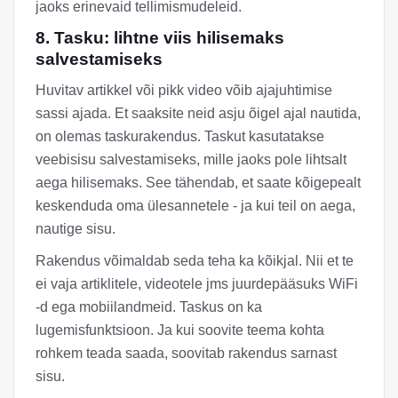
jaoks erinevaid tellimismudeleid.
8. Tasku: lihtne viis hilisemaks
salvestamiseks
Huvitav artikkel või pikk video võib ajajuhtimise
sassi ajada. Et saaksite neid asju õigel ajal nautida,
on olemas taskurakendus. Taskut kasutatakse
veebisisu salvestamiseks, mille jaoks pole lihtsalt
aega hilisemaks. See tähendab, et saate kõigepealt
keskenduda oma ülesannetele - ja kui teil on aega,
nautige sisu.
Rakendus võimaldab seda teha ka kõikjal. Nii et te
ei vaja artiklitele, videotele jms juurdepääsuks WiFi
-d ega mobiilandmeid. Taskus on ka
lugemisfunktsioon. Ja kui soovite teema kohta
rohkem teada saada, soovitab rakendus sarnast
sisu.