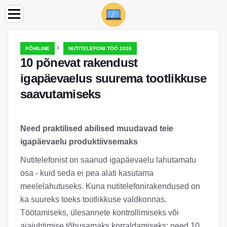
›
PÕHILINE
NUTITELEFONI TÖÖ 2026
10 põnevat rakendust
igapäevaelus suurema tootlikkuse
saavutamiseks
Need praktilised abilised muudavad teie
igapäevaelu produktiivsemaks
Nutitelefonist on saanud igapäevaelu lahutamatu
osa - kuid seda ei pea alati kasutama
meelelahutuseks. Kuna nutitelefonirakendused on
ka suureks toeks tootlikkuse valdkonnas.
Töötamiseks, ülesannete kontrollimiseks või
ajajuhtimise tõhusamaks korraldamiseks: need 10