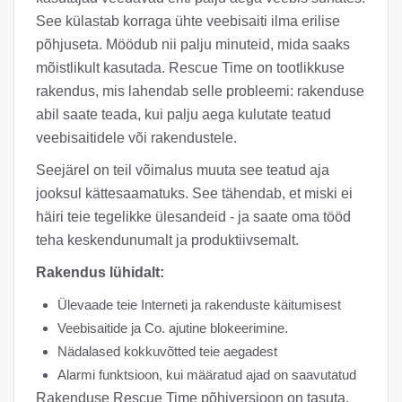
See külastab korraga ühte veebisaiti ilma erilise
põhjuseta. Möödub nii palju minuteid, mida saaks
mõistlikult kasutada. Rescue Time on tootlikkuse
rakendus, mis lahendab selle probleemi: rakenduse
abil saate teada, kui palju aega kulutate teatud
veebisaitidele või rakendustele.
Seejärel on teil võimalus muuta see teatud aja
jooksul kättesaamatuks. See tähendab, et miski ei
häiri teie tegelikke ülesandeid - ja saate oma tööd
teha keskendunumalt ja produktiivsemalt.
Rakendus lühidalt:
Ülevaade teie Interneti ja rakenduste käitumisest
Veebisaitide ja Co. ajutine blokeerimine.
Nädalased kokkuvõtted teie aegadest
Alarmi funktsioon, kui määratud ajad on saavutatud
Rakenduse Rescue Time põhiversioon on tasuta.