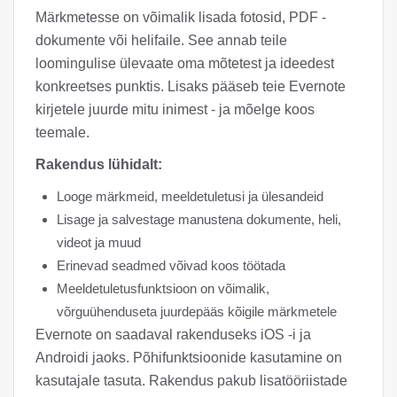
Märkmetesse on võimalik lisada fotosid, PDF -
dokumente või helifaile. See annab teile
loomingulise ülevaate oma mõtetest ja ideedest
konkreetses punktis. Lisaks pääseb teie Evernote
kirjetele juurde mitu inimest - ja mõelge koos
teemale.
Rakendus lühidalt:
Looge märkmeid, meeldetuletusi ja ülesandeid
Lisage ja salvestage manustena dokumente, heli,
videot ja muud
Erinevad seadmed võivad koos töötada
Meeldetuletusfunktsioon on võimalik,
võrguühenduseta juurdepääs kõigile märkmetele
Evernote on saadaval rakenduseks iOS -i ja
Androidi jaoks. Põhifunktsioonide kasutamine on
kasutajale tasuta. Rakendus pakub lisatööriistade