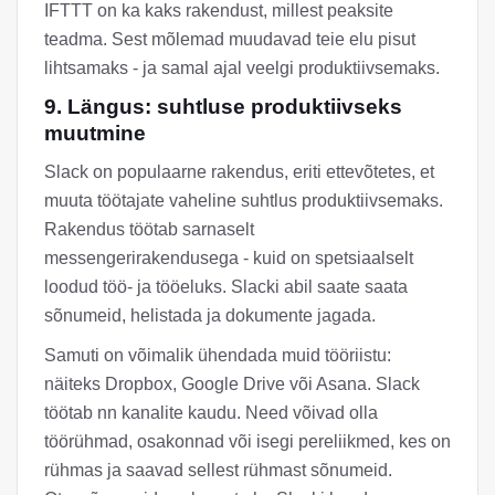
IFTTT on ka kaks rakendust, millest peaksite
teadma. Sest mõlemad muudavad teie elu pisut
lihtsamaks - ja samal ajal veelgi produktiivsemaks.
9. Längus: suhtluse produktiivseks
muutmine
Slack on populaarne rakendus, eriti ettevõtetes, et
muuta töötajate vaheline suhtlus produktiivsemaks.
Rakendus töötab sarnaselt
messengerirakendusega - kuid on spetsiaalselt
loodud töö- ja tööeluks. Slacki abil saate saata
sõnumeid, helistada ja dokumente jagada.
Samuti on võimalik ühendada muid tööriistu:
näiteks Dropbox, Google Drive või Asana. Slack
töötab nn kanalite kaudu. Need võivad olla
töörühmad, osakonnad või isegi pereliikmed, kes on
rühmas ja saavad sellest rühmast sõnumeid.