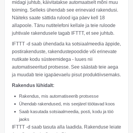
midagi juhtub, käivitatakse automaatselt mõni muu
toiming. Selleks ühendab see erinevaid rakendusi.
Näiteks saate sättida rulood iga päev kell 18
allapoole. Tänu nutitelefoni kellale ja teie ruloode
juhtivale rakendusele tagab IFTTT, et see juhtub.
IFTTT -d saab ühendada ka sotsiaalmeedia äppide,
postirakenduste, rakendustepoodide või erinevate
nutikate kodu süsteemidega - luues nii
automatiseeritud protsesse. See säästab teie aega
ja muudab teie igapäevaelu pisut produktiivsemaks.
Rakendus lühidalt:
Rakendus, mis automatiseerib protsesse
Ühendab rakendused, mis seejärel töötavad koos
Saab kasutada sotsiaalmeedia, posti, kodu ja töö
jaoks
IFTTT -d saab tasuta alla laadida. Rakenduse leiate