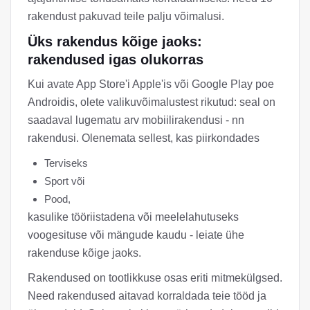
rakendust pakuvad teile palju võimalusi.
Üks rakendus kõige jaoks:
rakendused igas olukorras
Kui avate App Store'i Apple'is või Google Play poe
Androidis, olete valikuvõimalustest rikutud: seal on
saadaval lugematu arv mobiilirakendusi - nn
rakendusi. Olenemata sellest, kas piirkondades
Terviseks
Sport või
Pood,
kasulike tööriistadena või meelelahutuseks
voogesituse või mängude kaudu - leiate ühe
rakenduse kõige jaoks.
Rakendused on tootlikkuse osas eriti mitmekülgsed.
Need rakendused aitavad korraldada teie tööd ja