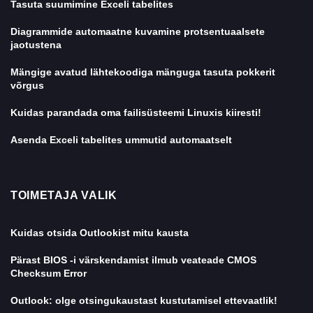
Tasuta suumimine Exceli tabelites
Diagrammide automaatne kuvamine protsentuaalsete
jaotustena
Mängige avatud lähtekoodiga mänguga tasuta pokkerit
võrgus
Kuidas parandada oma failisüsteemi Linuxis kiiresti!
Asenda Exceli tabelites ummutid automaatselt
TOIMETAJA VALIK
Kuidas otsida Outlookist mitu kausta
Pärast BIOS -i värskendamist ilmub veateade CMOS
Checksum Error
Outlook: olge otsingukaustast kustutamisel ettevaatlik!