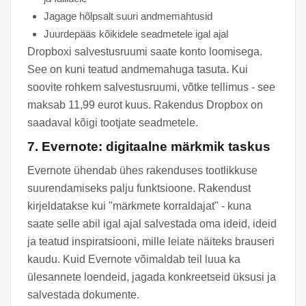
Jagage hõlpsalt suuri andmemahtusid
Juurdepääs kõikidele seadmetele igal ajal
Dropboxi salvestusruumi saate konto loomisega.
See on kuni teatud andmemahuga tasuta. Kui
soovite rohkem salvestusruumi, võtke tellimus - see
maksab 11,99 eurot kuus. Rakendus Dropbox on
saadaval kõigi tootjate seadmetele.
7. Evernote: digitaalne märkmik taskus
Evernote ühendab ühes rakenduses tootlikkuse
suurendamiseks palju funktsioone. Rakendust
kirjeldatakse kui "märkmete korraldajat" - kuna
saate selle abil igal ajal salvestada oma ideid, ideid
ja teatud inspiratsiooni, mille leiate näiteks brauseri
kaudu. Kuid Evernote võimaldab teil luua ka
ülesannete loendeid, jagada konkreetseid üksusi ja
salvestada dokumente.