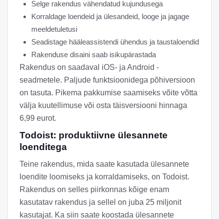
Selge rakendus vähendatud kujundusega
Korraldage loendeid ja ülesandeid, looge ja jagage
meeldetuletusi
Seadistage hääleassistendi ühendus ja taustaloendid
Rakenduse disaini saab isikupärastada
Rakendus on saadaval iOS- ja Android -
seadmetele. Paljude funktsioonidega põhiversioon
on tasuta. Pikema pakkumise saamiseks võite võtta
välja kuutellimuse või osta täisversiooni hinnaga
6,99 eurot.
Todoist: produktiivne ülesannete
loenditega
Teine rakendus, mida saate kasutada ülesannete
loendite loomiseks ja korraldamiseks, on Todoist.
Rakendus on selles piirkonnas kõige enam
kasutatav rakendus ja sellel on juba 25 miljonit
kasutajat. Ka siin saate koostada ülesannete