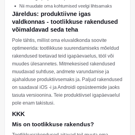
Nii muudate oma kohtumised veelgi lihtsamaks
Järeldus: produktiivne igas
valdkonnas - tootlikkuse rakendused
võimaldavad seda teha
Pole tähtis, millist oma eluvaldkonda soovite
optimeerida: tootlikkuse suurendamiseks mõeldud
rakendused toetavad teid igapäevaelus, tööl või
muudes ülesannetes. Mitmekesised rakendused
muudavad suhtluse, andmete varundamise ja
ajahalduse produktiivsemaks ja. Paljud rakendused
on saadaval iOS -i ja Androidi opsüsteemide jaoks
tasuta versioonina. Teie produktiivsel igapäevaelul
pole enam takistusi.
KKK
Mis on tootlikkuse rakendus?
Tootlikkusrakendused aitavad teil muuta oma