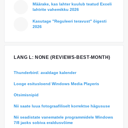
Määrake, kas lahter kuulub teatud Exceli
lahtrite vahemikku 2026
Kasutage "Reguleeri teravust" õigesti
2026
LANG L: NONE (REVIEWS-BEST-MONTH)
Thunderbird: avaldage kalender
Looge esitusloend Windows Media Playeris
Otsimisnipid
Nii saate luua fotograafiliselt korrektse hägususe
Nii seadistate vanematele programmidele Windows
7/8 jaoks sobiva eraldusvõime