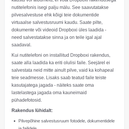
nutitelefonis isegi palju mälu. See saavutatakse
pilvesalvestuse ehk kõigi teie dokumentide
virtuaalse salvestusruumi kaudu. Saate pilte,
dokumente või videoid Dropboxi üles laadida -
need salvestatakse sinna ja on teile igal ajal
saadaval.
Kui nutitelefoni on installitud Dropboxi rakendus,
saate alla laadida ka eriti olulisi faile. Seejärel ei
salvestata neid mitte ainult pilve, vaid ka kohapeal
teie seadmesse. Lisaks saab teatud faile teiste
kasutajatega jagada - näiteks saate oma
lastelastega jagada oma kauneimaid
pühadefotosid.
Rakendus lühidalt:
Pilvepõhine salvestusruum fotodele, dokumentidele
ja failidele