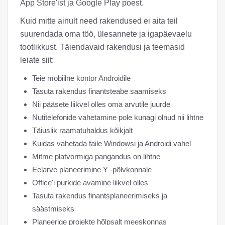
App Store'ist ja Google Play poest.
Kuid mitte ainult need rakendused ei aita teil
suurendada oma töö, ülesannete ja igapäevaelu
tootlikkust. Täiendavaid rakendusi ja teemasid
leiate siit:
Teie mobiilne kontor Androidile
Tasuta rakendus finantsteabe saamiseks
Nii pääsete liikvel olles oma arvutile juurde
Nutitelefonide vahetamine pole kunagi olnud nii lihtne
Täiuslik raamatuhaldus kõikjalt
Kuidas vahetada faile Windowsi ja Androidi vahel
Mitme platvormiga pangandus on lihtne
Eelarve planeerimine Y -põlvkonnale
Office'i purkide avamine liikvel olles
Tasuta rakendus finantsplaneerimiseks ja
säästmiseks
Planeerige projekte hõlpsalt meeskonnas