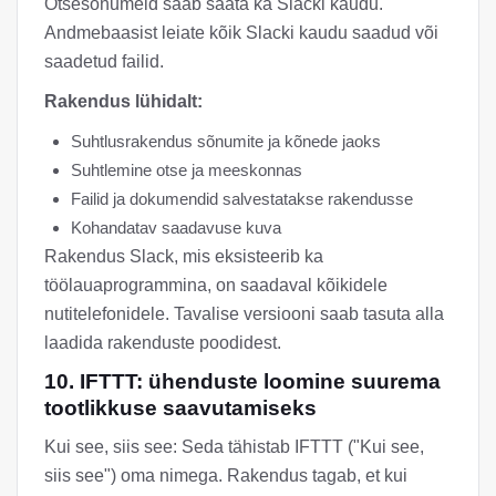
Otsesõnumeid saab saata ka Slacki kaudu.
Andmebaasist leiate kõik Slacki kaudu saadud või
saadetud failid.
Rakendus lühidalt:
Suhtlusrakendus sõnumite ja kõnede jaoks
Suhtlemine otse ja meeskonnas
Failid ja dokumendid salvestatakse rakendusse
Kohandatav saadavuse kuva
Rakendus Slack, mis eksisteerib ka
töölauaprogrammina, on saadaval kõikidele
nutitelefonidele. Tavalise versiooni saab tasuta alla
laadida rakenduste poodidest.
10. IFTTT: ühenduste loomine suurema
tootlikkuse saavutamiseks
Kui see, siis see: Seda tähistab IFTTT ("Kui see,
siis see") oma nimega. Rakendus tagab, et kui