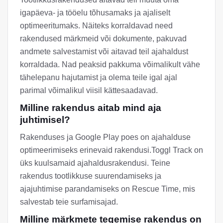
igapäeva- ja tööelu tõhusamaks ja ajaliselt
optimeeritumaks. Näiteks korraldavad need
rakendused märkmeid või dokumente, pakuvad
andmete salvestamist või aitavad teil ajahaldust
korraldada. Nad peaksid pakkuma võimalikult vähe
tähelepanu hajutamist ja olema teile igal ajal
parimal võimalikul viisil kättesaadavad.
Milline rakendus aitab mind aja
juhtimisel?
Rakenduses ja Google Play poes on ajahalduse
optimeerimiseks erinevaid rakendusi.Toggl Track on
üks kuulsamaid ajahaldusrakendusi. Teine
rakendus tootlikkuse suurendamiseks ja
ajajuhtimise parandamiseks on Rescue Time, mis
salvestab teie surfamisajad.
Milline märkmete tegemise rakendus on