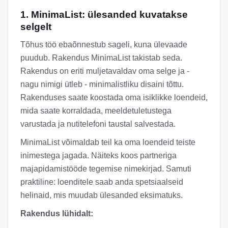
1. MinimaList: ülesanded kuvatakse
selgelt
Tõhus töö ebaõnnestub sageli, kuna ülevaade
puudub. Rakendus MinimaList takistab seda.
Rakendus on eriti muljetavaldav oma selge ja -
nagu nimigi ütleb - minimalistliku disaini tõttu.
Rakenduses saate koostada oma isiklikke loendeid,
mida saate korraldada, meeldetuletustega
varustada ja nutitelefoni taustal salvestada.
MinimaList võimaldab teil ka oma loendeid teiste
inimestega jagada. Näiteks koos partneriga
majapidamistööde tegemise nimekirjad. Samuti
praktiline: loenditele saab anda spetsiaalseid
helinaid, mis muudab ülesanded eksimatuks.
Rakendus lühidalt: