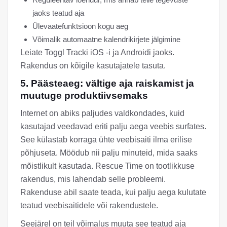
jaoks teatud aja
Ülevaatefunktsioon kogu aeg
Võimalik automaatne kalendrikirjete jälgimine
Leiate Toggl Tracki iOS -i ja Androidi jaoks.
Rakendus on kõigile kasutajatele tasuta.
5. Päästeaeg: vältige aja raiskamist ja
muutuge produktiivsemaks
Internet on abiks paljudes valdkondades, kuid
kasutajad veedavad eriti palju aega veebis surfates.
See külastab korraga ühte veebisaiti ilma erilise
põhjuseta. Möödub nii palju minuteid, mida saaks
mõistlikult kasutada. Rescue Time on tootlikkuse
rakendus, mis lahendab selle probleemi.
Rakenduse abil saate teada, kui palju aega kulutate
teatud veebisaitidele või rakendustele.
Seejärel on teil võimalus muuta see teatud aja