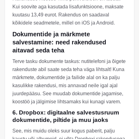
Kui soovite aga kasutada lisafunktsioone, maksate
kuutasu 13,49 eurot. Rakendus on saadaval
kõikidele seadmetele, millel on iOS ja Android.
Dokumentide ja märkmete
salvestamine: need rakendused
aitavad seda teha
Terve tasku dokumente taskus: nutitelefoni ja õigete
rakenduste abil saate seda teha väga lihtsalt! Kuna
märkmete, dokumentide ja failide alal on ka palju
kasulikke rakendusi, mis annavad neile igal ajal
juurdepääsu. See muudab dokumentide jagamise,
koostöö ja jälgimise lihtsamaks kui kunagi varem.
6. Dropbox: digitaalne salvestusruum
dokumentide, piltide ja muu jaoks
See, mis muidu oleks suur kogus paberit, palju
kaustu või albumeid, ei võta Dropboxi rakendusega