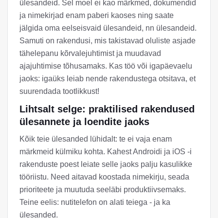
ülesandeid. Sel moel ei kao märkmed, dokumendid
ja nimekirjad enam paberi kaoses ning saate
jälgida oma eelseisvaid ülesandeid, nn ülesandeid.
Samuti on rakendusi, mis takistavad oluliste asjade
tähelepanu kõrvalejuhtimist ja muudavad
ajajuhtimise tõhusamaks. Kas töö või igapäevaelu
jaoks: igaüks leiab nende rakendustega otsitava, et
suurendada tootlikkust!
Lihtsalt selge: praktilised rakendused
ülesannete ja loendite jaoks
Kõik teie ülesanded lühidalt: te ei vaja enam
märkmeid külmiku kohta. Kahest Androidi ja iOS -i
rakenduste poest leiate selle jaoks palju kasulikke
tööriistu. Need aitavad koostada nimekirju, seada
prioriteete ja muutuda seeläbi produktiivsemaks.
Teine eelis: nutitelefon on alati teiega - ja ka
ülesanded.