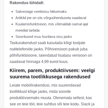
Rakendus lühidalt:
Salvestage veebisisu hilisemaks
Artiklid jne on siis võrguühenduseta saadaval
Kuulamisfunktsioon, mis võimaldab samal ajal
meediat tarbida
Soovitused muu huvitava sisu jaoks
Taskurakendust saab kasutada kõigi tootjate
nutitelefonide jaoks. Põhiversioon pakub juba
põhifunktsioone, laiendatud lisatasu versioon on
saadaval hinnaga 4,99 eurot kuus.
Kiirem, parem, produktiivsem: veelgi
suurema tootlikkusega rakendused
Leiate mobiilirakendusi, mis suurendavad
tootlikkust kõige jaoks, mida soovite
produktiivsemaks muuta. Olenemata sellest, kas
see on teie töö, teie suhtlus või teie kodu. Slack ja