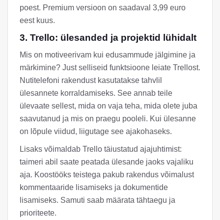
poest. Premium versioon on saadaval 3,99 euro
eest kuus.
3. Trello: ülesanded ja projektid lühidalt
Mis on motiveerivam kui edusammude jälgimine ja
märkimine? Just selliseid funktsioone leiate Trellost.
Nutitelefoni rakendust kasutatakse tahvlil
ülesannete korraldamiseks. See annab teile
ülevaate sellest, mida on vaja teha, mida olete juba
saavutanud ja mis on praegu pooleli. Kui ülesanne
on lõpule viidud, liigutage see ajakohaseks.
Lisaks võimaldab Trello täiustatud ajajuhtimist:
taimeri abil saate peatada ülesande jaoks vajaliku
aja. Koostööks teistega pakub rakendus võimalust
kommentaaride lisamiseks ja dokumentide
lisamiseks. Samuti saab määrata tähtaegu ja
prioriteete.