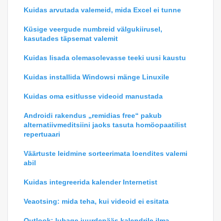
Kuidas arvutada valemeid, mida Excel ei tunne
Küsige veergude numbreid välgukiirusel,
kasutades täpsemat valemit
Kuidas lisada olemasolevasse teeki uusi kaustu
Kuidas installida Windowsi mänge Linuxile
Kuidas oma esitlusse videoid manustada
Androidi rakendus „remidias free“ pakub
alternatiivmeditsiini jaoks tasuta homöopaatilist
repertuaari
Väärtuste leidmine sorteerimata loendites valemi
abil
Kuidas integreerida kalender Internetist
Veaotsing: mida teha, kui videoid ei esitata
Outlook: lubage juurdepääs kalendrile ilma