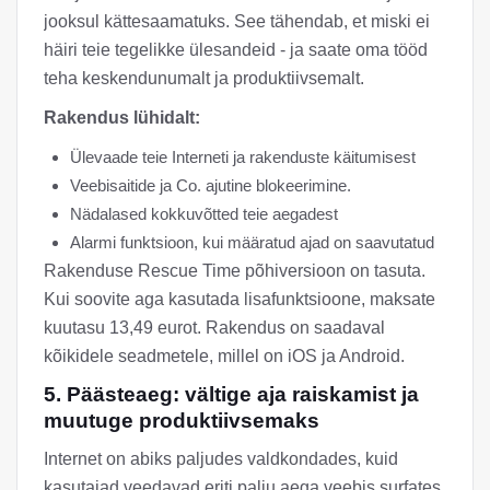
jooksul kättesaamatuks. See tähendab, et miski ei
häiri teie tegelikke ülesandeid - ja saate oma tööd
teha keskendunumalt ja produktiivsemalt.
Rakendus lühidalt:
Ülevaade teie Interneti ja rakenduste käitumisest
Veebisaitide ja Co. ajutine blokeerimine.
Nädalased kokkuvõtted teie aegadest
Alarmi funktsioon, kui määratud ajad on saavutatud
Rakenduse Rescue Time põhiversioon on tasuta.
Kui soovite aga kasutada lisafunktsioone, maksate
kuutasu 13,49 eurot. Rakendus on saadaval
kõikidele seadmetele, millel on iOS ja Android.
5. Päästeaeg: vältige aja raiskamist ja
muutuge produktiivsemaks
Internet on abiks paljudes valdkondades, kuid
kasutajad veedavad eriti palju aega veebis surfates.