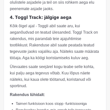
olulistele asjadele ja teil on siis rohkem aega elu
peenemate asjade jaoks.
4. Toggl Track: jälgige aega
Kõik õigel ajal - Toggli abil saate aru, kui
aeganõudvad on teatud ülesanded. Toggl Track on
rakendus, mis parandab teie ajajuhtimise
tootlikkust. Rakenduse abil saate peatada teatud
tegevuste jaoks vajaliku aja. Näiteks saate määrata
tööaja. Aga ka köögi koristamiseks kuluv aeg.
Ülevaates saate seejärel kogu teabe selle kohta,
kui palju aega tegevus võtab. Kuu lõpus näete
näiteks, kui kaua olete töötanud, koristanud või
sportinud.
Rakendus lühidalt:
Taimeri funktsioon koos stopp -funktsiooniga
Reguleeritav loendur, mis annab teile tegevuste