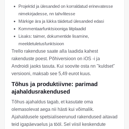
Projektid ja ülesanded on korraldatud erinevatesse
nimekirjadesse, nn tahvlitesse
Märkige ära ja lükka täidetud ülesanded edasi
Kommentaarfunktsiooniga liitplaadid
Lisaks: taimer, dokumentide lisamine,
meeldetuletusfunktsioon
Trello rakenduse saate alla laadida kahest
rakenduste poest. Põhiversioon on iOS -i ja
Androidi jaoks tasuta. Kui soovite osta nn "kuldset"
versiooni, maksab see 5,49 eurot kuus.
Tõhus ja produktiivne: parimad
ajahaldusrakendused
Tõhus ajahaldus tagab, et kasutate oma
olemasolevat aega nii hästi kui võimalik.
Ajahaldusele spetsialiseerunud rakendused aitavad
teid igapäevaelus ja tööl. Sel viisil keskendute