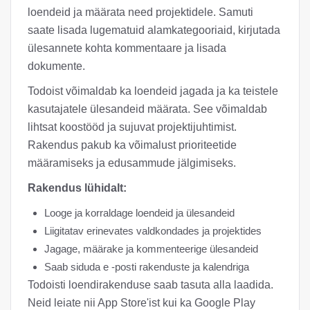
loendeid ja määrata need projektidele. Samuti
saate lisada lugematuid alamkategooriaid, kirjutada
ülesannete kohta kommentaare ja lisada
dokumente.
Todoist võimaldab ka loendeid jagada ja ka teistele
kasutajatele ülesandeid määrata. See võimaldab
lihtsat koostööd ja sujuvat projektijuhtimist.
Rakendus pakub ka võimalust prioriteetide
määramiseks ja edusammude jälgimiseks.
Rakendus lühidalt:
Looge ja korraldage loendeid ja ülesandeid
Liigitatav erinevates valdkondades ja projektides
Jagage, määrake ja kommenteerige ülesandeid
Saab siduda e -posti rakenduste ja kalendriga
Todoisti loendirakenduse saab tasuta alla laadida.
Neid leiate nii App Store'ist kui ka Google Play