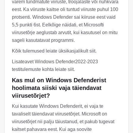
varem tundmatute viiruste, troojalaste või nuhkvara
eest. Ka viiruste kaitse oli tuntud viiruste puhul 100
protsenti. Windows Defender sai kiiruse eest vaid
5,5 punkti 6st. Eelkõige näidati, et Microsofti
viirusetõrje aeglustab arvutit, kui kasutusel on mitu
sageli kasutatavat programmi.
Kõik tulemused leiate üksikasjalikult siit.
Lisateavet Windows Defender2022-2023
testitulemuste kohta leiate siit.
Kas mul on Windows Defenderist
hoolimata siiski vaja täiendavat
viirusetõrjet?
Kui kasutate Windows Defenderit, ei vaja te
tavaliselt täiendavat viirusetõrjet. Microsoft on
viirusetõrjet nii palju täiustanud, et pakub tugevat
kaitset pahavara eest. Kui aga soovite