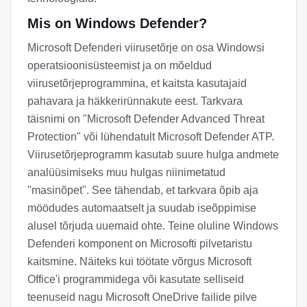
Mis on Windows Defender?
Microsoft Defenderi viirusetõrje on osa Windowsi
operatsioonisüsteemist ja on mõeldud
viirusetõrjeprogrammina, et kaitsta kasutajaid
pahavara ja häkkerirünnakute eest. Tarkvara
täisnimi on "Microsoft Defender Advanced Threat
Protection" või lühendatult Microsoft Defender ATP.
Viirusetõrjeprogramm kasutab suure hulga andmete
analüüsimiseks muu hulgas niinimetatud
"masinõpet". See tähendab, et tarkvara õpib aja
möödudes automaatselt ja suudab iseõppimise
alusel tõrjuda uuemaid ohte. Teine oluline Windows
Defenderi komponent on Microsofti pilvetaristu
kaitsmine. Näiteks kui töötate võrgus Microsoft
Office'i programmidega või kasutate selliseid
teenuseid nagu Microsoft OneDrive failide pilve