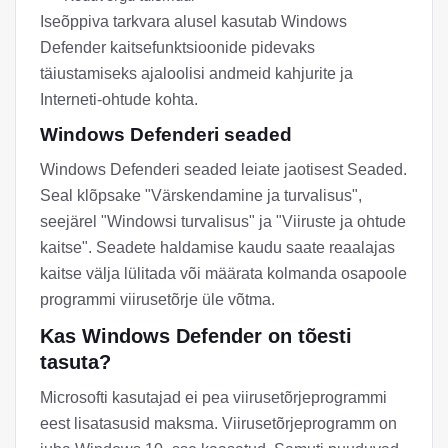
Iseõppiva tarkvara alusel kasutab Windows
Defender kaitsefunktsioonide pidevaks
täiustamiseks ajaloolisi andmeid kahjurite ja
Interneti-ohtude kohta.
Windows Defenderi seaded
Windows Defenderi seaded leiate jaotisest Seaded.
Seal klõpsake "Värskendamine ja turvalisus",
seejärel "Windowsi turvalisus" ja "Viiruste ja ohtude
kaitse". Seadete haldamise kaudu saate reaalajas
kaitse välja lülitada või määrata kolmanda osapoole
programmi viirusetõrje üle võtma.
Kas Windows Defender on tõesti
tasuta?
Microsofti kasutajad ei pea viirusetõrjeprogrammi
eest lisatasusid maksma. Viirusetõrjeprogramm on