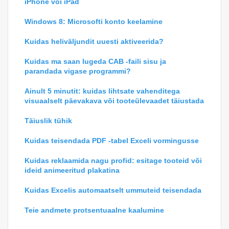
iPhone või iPad
Windows 8: Microsofti konto keelamine
Kuidas heliväljundit uuesti aktiveerida?
Kuidas ma saan lugeda CAB -faili sisu ja
parandada vigase programmi?
Ainult 5 minutit: kuidas lihtsate vahenditega
visuaalselt päevakava või tooteülevaadet täiustada
Täiuslik tühik
Kuidas teisendada PDF -tabel Exceli vormingusse
Kuidas reklaamida nagu profid: esitage tooteid või
ideid animeeritud plakatina
Kuidas Excelis automaatselt ummuteid teisendada
Teie andmete protsentuaalne kaalumine