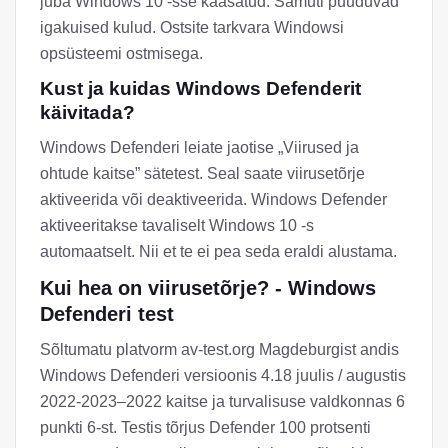
juba Windows 10 -sse kaasatud. Samuti puuduvad
igakuised kulud. Ostsite tarkvara Windowsi
opsüsteemi ostmisega.
Kust ja kuidas Windows Defenderit
käivitada?
Windows Defenderi leiate jaotise „Viirused ja
ohtude kaitse” sätetest. Seal saate viirusetõrje
aktiveerida või deaktiveerida. Windows Defender
aktiveeritakse tavaliselt Windows 10 -s
automaatselt. Nii et te ei pea seda eraldi alustama.
Kui hea on viirusetõrje? - Windows
Defenderi test
Sõltumatu platvorm av-test.org Magdeburgist andis
Windows Defenderi versioonis 4.18 juulis / augustis
2022-2023–2022 kaitse ja turvalisuse valdkonnas 6
punkti 6-st. Testis tõrjus Defender 100 protsenti