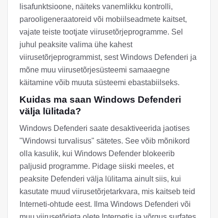
lisafunktsioone, näiteks vanemlikku kontrolli,
parooligeneraatoreid või mobiilseadmete kaitset,
vajate teiste tootjate viirusetõrjeprogramme. Sel
juhul peaksite valima ühe kahest
viirusetõrjeprogrammist, sest Windows Defenderi ja
mõne muu viirusetõrjesüsteemi samaaegne
käitamine võib muuta süsteemi ebastabiilseks.
Kuidas ma saan Windows Defenderi
välja lülitada?
Windows Defenderi saate desaktiveerida jaotises
"Windowsi turvalisus" sätetes. See võib mõnikord
olla kasulik, kui Windows Defender blokeerib
paljusid programme. Pidage siiski meeles, et
peaksite Defenderi välja lülitama ainult siis, kui
kasutate muud viirusetõrjetarkvara, mis kaitseb teid
Interneti-ohtude eest. Ilma Windows Defenderi või
muu viirusetõrjeta olete Internetis ja võrgus surfates