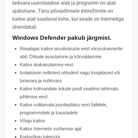
tarkvara uuendatakse alati ja programm on alati
ajakohane. Tänu pilvepõhisele töörežiimile on
kaitse alati saadaval kohe, kui seade on Internetiga
ühendatud.
Windows Defender pakub järgmist.
Reaalajas kaitse arvutiviiruste eest viirusskannerite
abil; Ohtude avastamine ja kõrvaldamine
Kaitse ärakasutamise eest
Isolatsioon sellistest ohtudest nagu troojalased või
lunavara ja nuhkvara
Kaitse kolmandate isikute poolt seadme tahtmatu
juhtimise eest
Kaitse volitamata juurdepääsu eest failidele,
programmidele ja kaustadele
Võrgu kaitse
Kaitse Internetis surfamise ajal
Koduvõrgu tulemüür