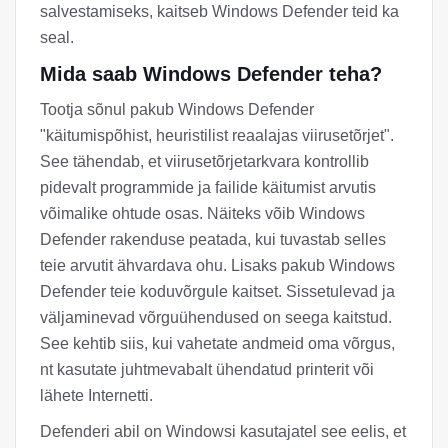
salvestamiseks, kaitseb Windows Defender teid ka
seal.
Mida saab Windows Defender teha?
Tootja sõnul pakub Windows Defender
"käitumispõhist, heuristilist reaalajas viirusetõrjet".
See tähendab, et viirusetõrjetarkvara kontrollib
pidevalt programmide ja failide käitumist arvutis
võimalike ohtude osas. Näiteks võib Windows
Defender rakenduse peatada, kui tuvastab selles
teie arvutit ähvardava ohu. Lisaks pakub Windows
Defender teie koduvõrgule kaitset. Sissetulevad ja
väljaminevad võrguühendused on seega kaitstud.
See kehtib siis, kui vahetate andmeid oma võrgus,
nt kasutate juhtmevabalt ühendatud printerit või
lähete Internetti.
Defenderi abil on Windowsi kasutajatel see eelis, et