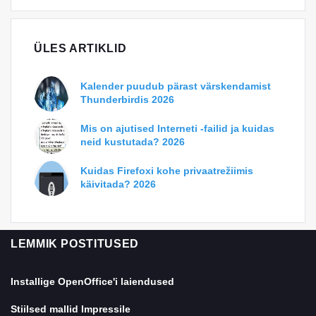
ÜLES ARTIKLID
Kalender puudub pärast värskendamist
Thunderbirdis 2026
Mis on ajutised Interneti -failid ja kuidas
neid kustutada? 2026
Kuidas Firefoxi kohe privaatrežiimis
käivitada? 2026
LEMMIK POSTITUSED
Installige OpenOffice'i laiendused
Stiilsed mallid Impressile