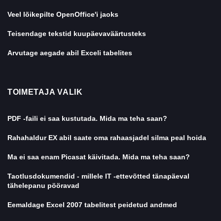
Veel lõikepilte OpenOffice'i jaoks
Teisendage tekstid kuupäevaväärtusteks
Arvutage aegade abil Exceli tabelites
TOIMETAJA VALIK
PDF -faili ei saa kustutada. Mida ma teha saan?
Rahahaldur EX abil saate oma rahaasjadel silma peal hoida
Ma ei saa enam Picasat käivitada. Mida ma teha saan?
Taotlusdokumendid - millele IT -ettevõtted tänapäeval
tähelepanu pööravad
Eemaldage Excel 2007 tabelitest peidetud andmed