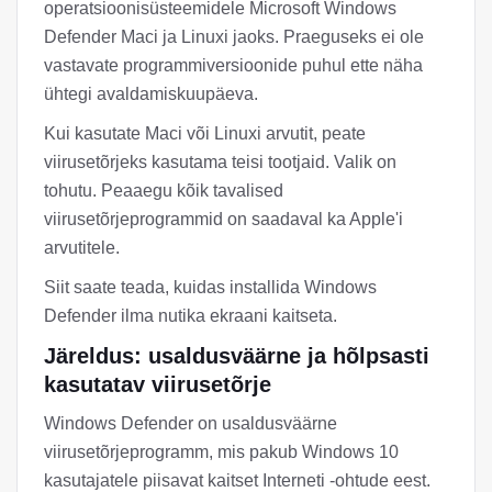
operatsioonisüsteemidele Microsoft Windows
Defender Maci ja Linuxi jaoks. Praeguseks ei ole
vastavate programmiversioonide puhul ette näha
ühtegi avaldamiskuupäeva.
Kui kasutate Maci või Linuxi arvutit, peate
viirusetõrjeks kasutama teisi tootjaid. Valik on
tohutu. Peaaegu kõik tavalised
viirusetõrjeprogrammid on saadaval ka Apple'i
arvutitele.
Siit saate teada, kuidas installida Windows
Defender ilma nutika ekraani kaitseta.
Järeldus: usaldusväärne ja hõlpsasti
kasutatav viirusetõrje
Windows Defender on usaldusväärne
viirusetõrjeprogramm, mis pakub Windows 10
kasutajatele piisavat kaitset Interneti -ohtude eest.