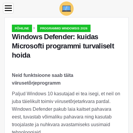
›
PÕHILINE
PROGRAMMID WINDOWSIS 2026
Windows Defender: kuidas
Microsofti programmi turvaliselt
hoida
Neid funktsioone saab täita
viirusetõrjeprogramm
Paljud Windows 10 kasutajad ei tea isegi, et neil on
juba täielikult toimiv viirusetõrjetarkvara pardal.
Windows Defender pakub laia kaitset pahavara
eest, tuvastab võimaliku pahavara ning kasutab
troojalaste ja nuhkvara avastamiseks uusimaid
tehnoloogiaid.