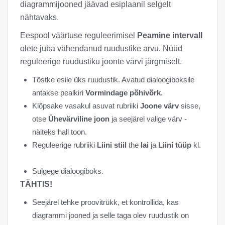
diagrammijooned jäävad esiplaanil selgelt
nähtavaks.
Eespool väärtuse reguleerimisel
Peamine intervall
olete juba vähendanud ruudustike arvu. Nüüd
reguleerige ruudustiku joonte värvi järgmiselt.
Tõstke esile üks ruudustik. Avatud dialoogiboksile
antakse pealkiri
Vormindage põhivõrk
.
Klõpsake vasakul asuvat rubriiki
Joone värv
sisse,
otse
Ühevärviline joon
ja seejärel valige värv -
näiteks hall toon.
Reguleerige rubriiki
Liini stiil
the
lai
ja
Liini tüüp
kl.
Sulgege dialoogiboks.
TÄHTIS!
Seejärel tehke proovitrükk, et kontrollida, kas
diagrammi jooned ja selle taga olev ruudustik on