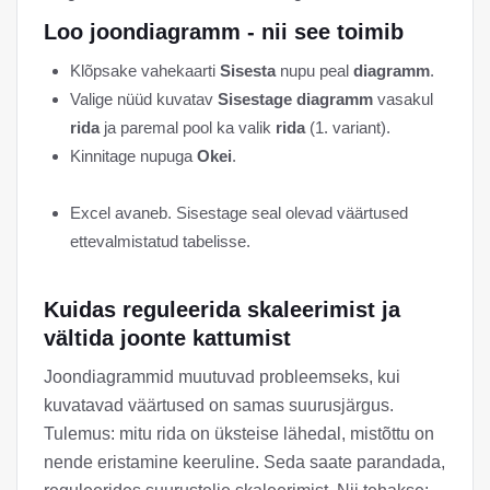
Loo joondiagramm - nii see toimib
Klõpsake vahekaarti
Sisesta
nupu peal
diagramm
.
Valige nüüd kuvatav
Sisestage diagramm
vasakul
rida
ja paremal pool ka valik
rida
(1. variant).
Kinnitage nupuga
Okei
.
Excel avaneb. Sisestage seal olevad väärtused
ettevalmistatud tabelisse.
Kuidas reguleerida skaleerimist ja
vältida joonte kattumist
Joondiagrammid muutuvad probleemseks, kui
kuvatavad väärtused on samas suurusjärgus.
Tulemus: mitu rida on üksteise lähedal, mistõttu on
nende eristamine keeruline. Seda saate parandada,