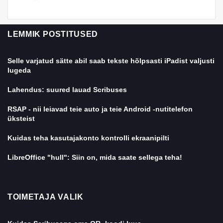
LEMMIK POSTITUSED
Selle varjatud sätte abil saab tekste hõlpsasti iPadist valjusti
lugeda
Lahendus: suured lauad Scribuses
RSAP - nii leiavad teie auto ja teie Android -nutitelefon
üksteist
Kuidas teha kasutajakonto kontrolli ekraanipilti
LibreOffice "hull": Siin on, mida saate sellega teha!
TOIMETAJA VALIK