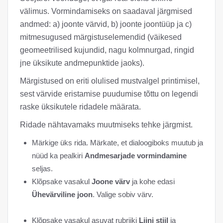
välimus. Vormindamiseks on saadaval järgmised
andmed: a) joonte värvid, b) joonte joontüüp ja c)
mitmesugused märgistuselemendid (väikesed
geomeetrilised kujundid, nagu kolmnurgad, ringid
jne üksikute andmepunktide jaoks).
Märgistused on eriti olulised mustvalgel printimisel,
sest värvide eristamise puudumise tõttu on legendi
raske üksikutele ridadele määrata.
Ridade nähtavamaks muutmiseks tehke järgmist.
Märkige üks rida. Märkate, et dialoogiboks muutub ja
nüüd ka pealkiri
Andmesarjade vormindamine
seljas.
Klõpsake vasakul
Joone värv
ja kohe edasi
Ühevärviline joon
. Valige sobiv värv.
Klõpsake vasakul asuvat rubriiki
Liini stiil
ja