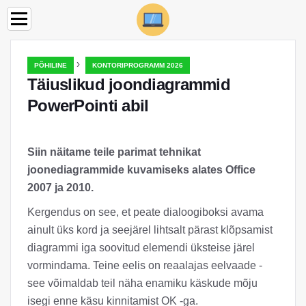
›
PÕHILINE
KONTORIPROGRAMM 2026
Täiuslikud joondiagrammid
PowerPointi abil
Siin näitame teile parimat tehnikat
joonediagrammide kuvamiseks alates Office
2007 ja 2010.
Kergendus on see, et peate dialoogiboksi avama
ainult üks kord ja seejärel lihtsalt pärast klõpsamist
diagrammi iga soovitud elemendi üksteise järel
vormindama. Teine eelis on reaalajas eelvaade -
see võimaldab teil näha enamiku käskude mõju
isegi enne käsu kinnitamist OK -ga.