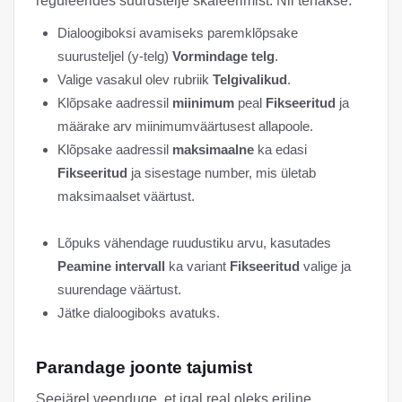
reguleerides suurustelje skaleerimist. Nii tehakse:
Dialoogiboksi avamiseks paremklõpsake
suurusteljel (y-telg)
Vormindage telg
.
Valige vasakul olev rubriik
Telgivalikud
.
Klõpsake aadressil
miinimum
peal
Fikseeritud
ja
määrake arv miinimumväärtusest allapoole.
Klõpsake aadressil
maksimaalne
ka edasi
Fikseeritud
ja sisestage number, mis ületab
maksimaalset väärtust.
Lõpuks vähendage ruudustiku arvu, kasutades
Peamine intervall
ka variant
Fikseeritud
valige ja
suurendage väärtust.
Jätke dialoogiboks avatuks.
Parandage joonte tajumist
Seejärel veenduge, et igal real oleks eriline