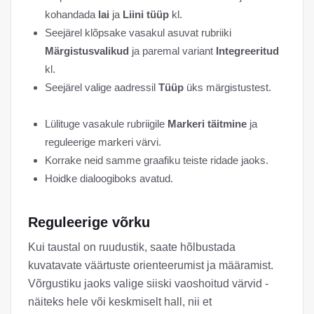
kohandada
lai
ja
Liini tüüp
kl.
Seejärel klõpsake vasakul asuvat rubriiki
Märgistusvalikud
ja paremal variant
Integreeritud
kl.
Seejärel valige aadressil
Tüüp
üks märgistustest.
Lülituge vasakule rubriigile
Markeri täitmine
ja
reguleerige markeri värvi.
Korrake neid samme graafiku teiste ridade jaoks.
Hoidke dialoogiboks avatud.
Reguleerige võrku
Kui taustal on ruudustik, saate hõlbustada
kuvatavate väärtuste orienteerumist ja määramist.
Võrgustiku jaoks valige siiski vaoshoitud värvid -
näiteks hele või keskmiselt hall, nii et