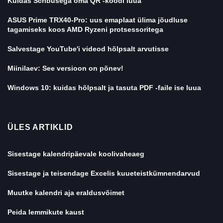
Kuidas Scribusega oma QR -koodi luua
ASUS Prime TRX40-Pro: uus emaplaat ülima jõudluse
tagamiseks koos AMD Ryzeni protsessoritega
Salvestage YouTube'i videod hõlpsalt arvutisse
Miinilaev: See versioon on põnev!
Windows 10: kuidas hõlpsalt ja tasuta PDF -faile ise luua
ÜLES ARTIKLID
Sisestage kalendripäevale koolivaheaeg
Sisestage ja teisendage Excelis kuueteistkümnendarvud
Muutke kalendri aja eraldusvõimet
Peida lemmikute kaust