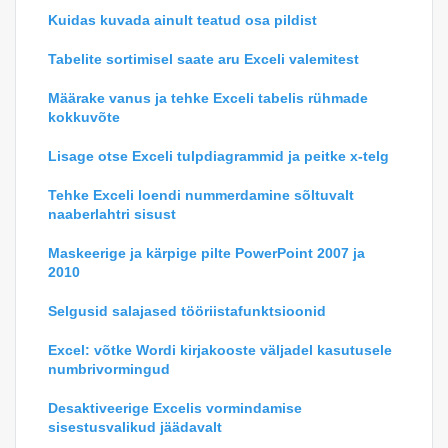
Kuidas kuvada ainult teatud osa pildist
Tabelite sortimisel saate aru Exceli valemitest
Määrake vanus ja tehke Exceli tabelis rühmade
kokkuvõte
Lisage otse Exceli tulpdiagrammid ja peitke x-telg
Tehke Exceli loendi nummerdamine sõltuvalt
naaberlahtri sisust
Maskeerige ja kärpige pilte PowerPoint 2007 ja
2010
Selgusid salajased tööriistafunktsioonid
Excel: võtke Wordi kirjakooste väljadel kasutusele
numbrivormingud
Desaktiveerige Excelis vormindamise
sisestusvalikud jäädavalt