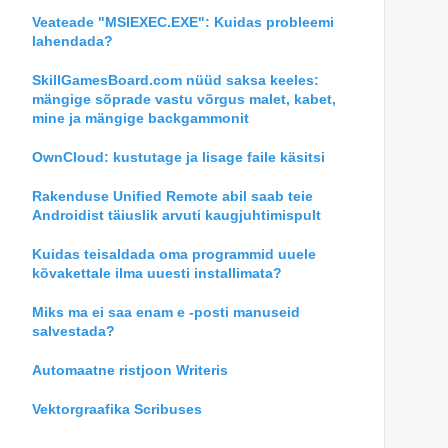
Veateade "MSIEXEC.EXE": Kuidas probleemi
lahendada?
SkillGamesBoard.com nüüd saksa keeles:
mängige sõprade vastu võrgus malet, kabet,
mine ja mängige backgammonit
OwnCloud: kustutage ja lisage faile käsitsi
Rakenduse Unified Remote abil saab teie
Androidist täiuslik arvuti kaugjuhtimispult
Kuidas teisaldada oma programmid uuele
kõvakettale ilma uuesti installimata?
Miks ma ei saa enam e -posti manuseid
salvestada?
Automaatne ristjoon Writeris
Vektorgraafika Scribuses