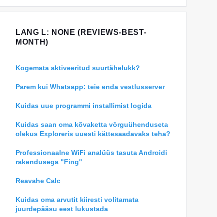
LANG L: NONE (REVIEWS-BEST-
MONTH)
Kogemata aktiveeritud suurtähelukk?
Parem kui Whatsapp: teie enda vestlusserver
Kuidas uue programmi installimist logida
Kuidas saan oma kõvaketta võrguühenduseta
olekus Exploreris uuesti kättesaadavaks teha?
Professionaalne WiFi analüüs tasuta Androidi
rakendusega "Fing"
Reavahe Calc
Kuidas oma arvutit kiiresti volitamata
juurdepääsu eest lukustada