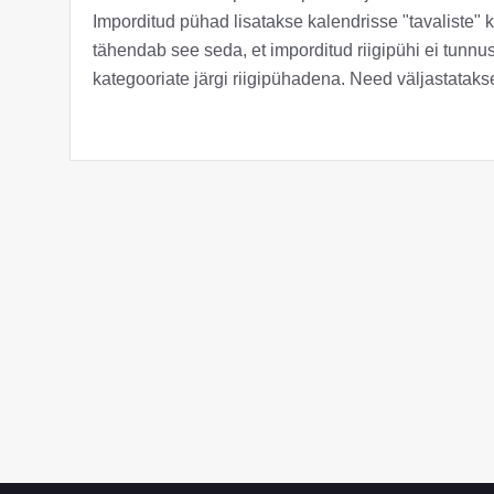
Imporditud pühad lisatakse kalendrisse "tavaliste" 
tähendab see seda, et imporditud riigipühi ei tunnu
kategooriate järgi riigipühadena. Need väljastatak