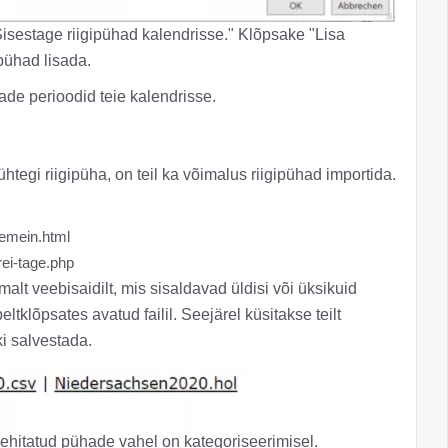
"Sisestage riigipühad kalendrisse." Klõpsake "Lisa
ipühad lisada.
ade perioodid teie kalendrisse.
 ühtegi riigipüha, on teil ka võimalus riigipühad importida.
gemein.html
rei-tage.php
alt veebisaidilt, mis sisaldavad üldisi või üksikuid
ltklõpsates avatud failil. Seejärel küsitakse teilt
ki salvestada.
ehitatud pühade vahel on kategoriseerimisel.