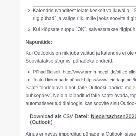
Kalendrisuvanditest leiate keskelt valikuvälja: 
riigipühad" ja valige riik, mille jaoks soovite riig
Kui klõpsate nuppu "OK", salvestatakse riigipüh
Näpunäide:
Kui Outlookis on riik juba valitud ja kalendris ei ole
Soovitatakse järgmisi pühadekalendreid:
Pühad üldiselt: http://www.armin-hoepfl.de/office-all
Teatud liidumaade pühad: https://www.feiertage.net/f
Saate töödeldavaid hol -faile Outlooki laadida mõlem
puhkepäevi. Neid allalaaditud faile saate avada, tope
automatiseeritud dialoogis, kas soovite sisu Outloo
Ainus erinevus imporditud pühade ja Outlooki sisse