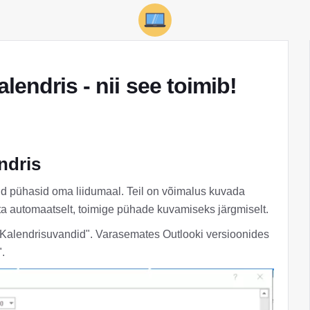
lendris - nii see toimib!
ndris
id pühasid oma liidumaal. Teil on võimalus kuvada
ata automaatselt, toimige pühade kuvamiseks järgmiselt.
> Kalendrisuvandid". Varasemates Outlooki versioonides
.