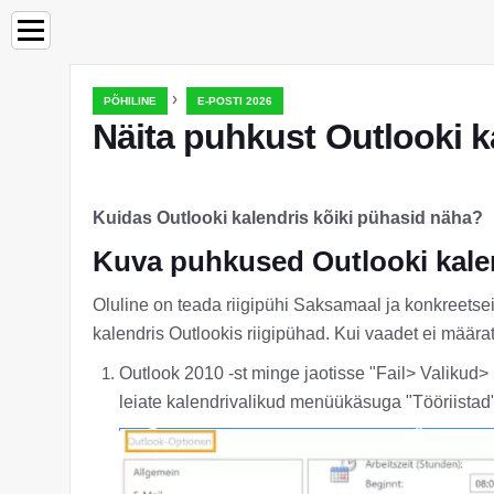
›
PÕHILINE
E-POSTI 2026
Näita puhkust Outlooki ka
Kuidas Outlooki kalendris kõiki pühasid näha?
Kuva puhkused Outlooki kale
Oluline on teada riigipühi Saksamaal ja konkreetse
kalendris Outlookis riigipühad. Kui vaadet ei määr
Outlook 2010 -st minge jaotisse "Fail> Valikud
leiate kalendrivalikud menüükäsuga "Tööriistad"