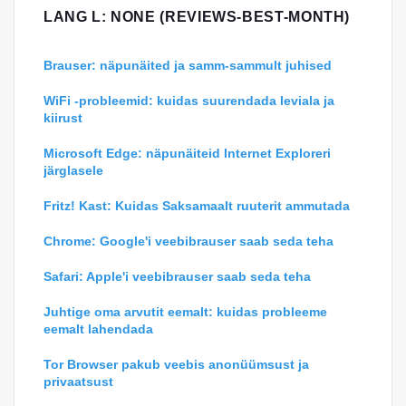
LANG L: NONE (REVIEWS-BEST-MONTH)
Brauser: näpunäited ja samm-sammult juhised
WiFi -probleemid: kuidas suurendada leviala ja
kiirust
Microsoft Edge: näpunäiteid Internet Exploreri
järglasele
Fritz! Kast: Kuidas Saksamaalt ruuterit ammutada
Chrome: Google'i veebibrauser saab seda teha
Safari: Apple'i veebibrauser saab seda teha
Juhtige oma arvutit eemalt: kuidas probleeme
eemalt lahendada
Tor Browser pakub veebis anonüümsust ja
privaatsust