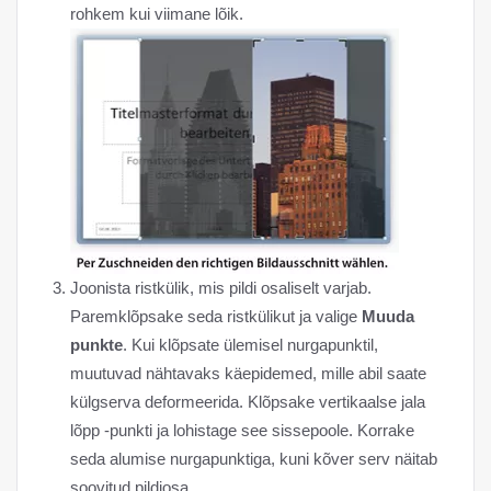
rohkem kui viimane lõik.
Joonista ristkülik, mis pildi osaliselt varjab.
Paremklõpsake seda ristkülikut ja valige
Muuda
punkte
. Kui klõpsate ülemisel nurgapunktil,
muutuvad nähtavaks käepidemed, mille abil saate
külgserva deformeerida. Klõpsake vertikaalse jala
lõpp -punkti ja lohistage see sissepoole. Korrake
seda alumise nurgapunktiga, kuni kõver serv näitab
soovitud pildiosa.