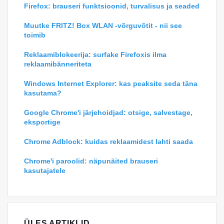
Firefox: brauseri funktsioonid, turvalisus ja seaded
Muutke FRITZ! Box WLAN -võrguvõtit - nii see
toimib
Reklaamiblokeerija: surfake Firefoxis ilma
reklaamibänneriteta
Windows Internet Explorer: kas peaksite seda täna
kasutama?
Google Chrome'i järjehoidjad: otsige, salvestage,
eksportige
Chrome Adblock: kuidas reklaamidest lahti saada
Chrome'i paroolid: näpunäited brauseri
kasutajatele
ÜLES ARTIKLID