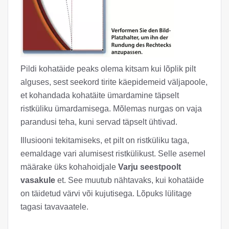
Pildi kohatäide peaks olema kitsam kui lõplik pilt
alguses, sest seekord tirite käepidemeid väljapoole,
et kohandada kohatäite ümardamine täpselt
ristküliku ümardamisega. Mõlemas nurgas on vaja
parandusi teha, kuni servad täpselt ühtivad.
Illusiooni tekitamiseks, et pilt on ristküliku taga,
eemaldage vari alumisest ristkülikust. Selle asemel
määrake üks kohahoidjale
Varju seestpoolt
vasakule
et. See muutub nähtavaks, kui kohatäide
on täidetud värvi või kujutisega. Lõpuks lülitage
tagasi tavavaatele.