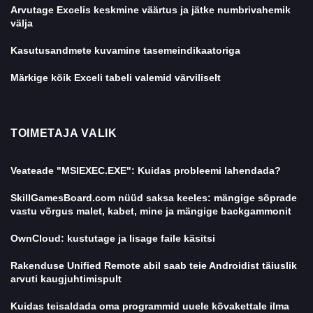
Arvutage Excelis keskmine väärtus ja jätke numbrivahemik
välja
Kasutusandmete kuvamine tasemeindikaatoriga
Märkige kõik Exceli tabeli valemid värviliselt
TOIMETAJA VALIK
Veateade "MSIEXEC.EXE": Kuidas probleemi lahendada?
SkillGamesBoard.com nüüd saksa keeles: mängige sõprade
vastu võrgus malet, kabet, mine ja mängige backgammonit
OwnCloud: kustutage ja lisage faile käsitsi
Rakenduse Unified Remote abil saab teie Androidist täiuslik
arvuti kaugjuhtimispult
Kuidas teisaldada oma programmid uuele kõvakettale ilma