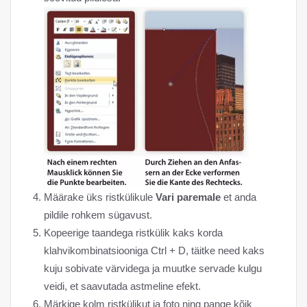
Määrake üks ristkülikule
Vari paremale
et anda
pildile rohkem sügavust.
Kopeerige taandega ristkülik kaks korda
klahvikombinatsiooniga Ctrl + D, täitke need kaks
kuju sobivate värvidega ja muutke servade kulgu
veidi, et saavutada astmeline efekt.
Märkige kolm ristkülikut ja foto ning pange kõik