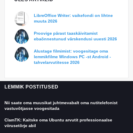
LibreOffice Writer: vaikefondi on lihtne
muuta 2026
Proovige pärast taaskäivitamist
ebaõnnestunud värskendusi uuesti 2026
Alustage filmimist: voogesitage oma
lemmikfilme Windows PC -st Android -
tahvelarvutitesse 2026
LEMMIK POSTITUSED
Nii saate oma muusikat juhtmevabalt oma nutitelefonist
vastuvõtjasse voogesitada
ClamTK: Kaitske oma Ubuntu arvutit professionaalse
viirusetõrje abil