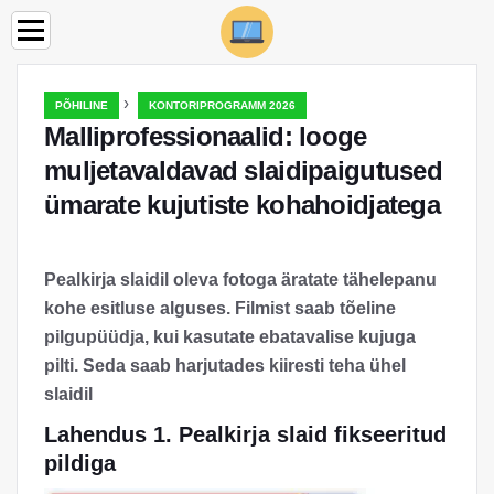
›
PÕHILINE
KONTORIPROGRAMM 2026
Malliprofessionaalid: looge
muljetavaldavad slaidipaigutused
ümarate kujutiste kohahoidjatega
Pealkirja slaidil oleva fotoga äratate tähelepanu
kohe esitluse alguses. Filmist saab tõeline
pilgupüüdja, kui kasutate ebatavalise kujuga
pilti. Seda saab harjutades kiiresti teha ühel
slaidil
Lahendus 1. Pealkirja slaid fikseeritud
pildiga