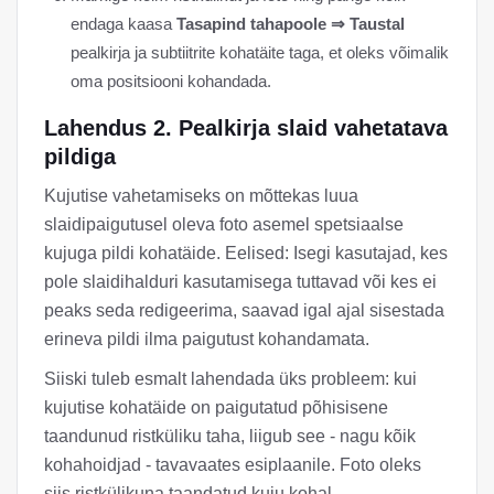
endaga kaasa
Tasapind tahapoole ⇒ Taustal
pealkirja ja subtiitrite kohatäite taga, et oleks võimalik
oma positsiooni kohandada.
Lahendus 2. Pealkirja slaid vahetatava
pildiga
Kujutise vahetamiseks on mõttekas luua
slaidipaigutusel oleva foto asemel spetsiaalse
kujuga pildi kohatäide. Eelised: Isegi kasutajad, kes
pole slaidihalduri kasutamisega tuttavad või kes ei
peaks seda redigeerima, saavad igal ajal sisestada
erineva pildi ilma paigutust kohandamata.
Siiski tuleb esmalt lahendada üks probleem: kui
kujutise kohatäide on paigutatud põhisisene
taandunud ristküliku taha, liigub see - nagu kõik
kohahoidjad - tavavaates esiplaanile. Foto oleks
siis ristkülikuna taandatud kuju kohal.