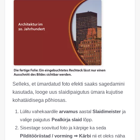
Selleks, et ümardatud foto efekti saaks sagedamini
kasutada, looge uus slaidipaigutus ümara kujutise
kohatäidisega põhiosas.
Lülitu vahekaardile
arvamus
aastal
Slaidimeister
ja
valige paigutus
Pealkirja slaid
lõpp.
Sisestage soovitud foto ja kärpige ka seda
Pilditööriistad / vorming ⇒ Kärbi
nii et oleks näha