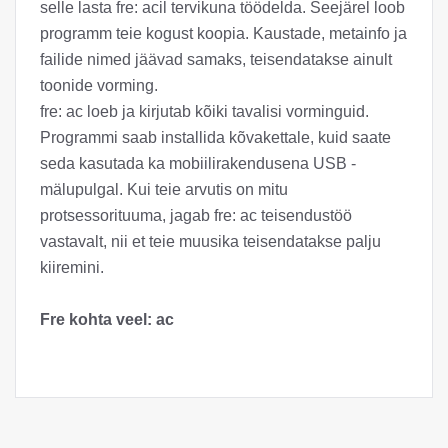
selle lasta fre: acil tervikuna töödelda. Seejärel loob
programm teie kogust koopia. Kaustade, metainfo ja
failide nimed jäävad samaks, teisendatakse ainult
toonide vorming.
fre: ac loeb ja kirjutab kõiki tavalisi vorminguid.
Programmi saab installida kõvakettale, kuid saate
seda kasutada ka mobiilirakendusena USB -
mälupulgal. Kui teie arvutis on mitu
protsessorituuma, jagab fre: ac teisendustöö
vastavalt, nii et teie muusika teisendatakse palju
kiiremini.
Fre kohta veel: ac