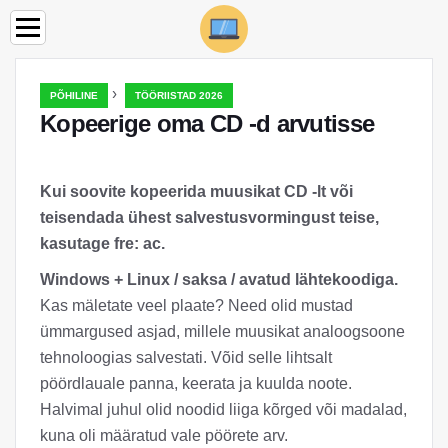
›
PÕHILINE
TÖÖRIISTAD 2026
Kopeerige oma CD -d arvutisse
Kui soovite kopeerida muusikat CD -lt või
teisendada ühest salvestusvormingust teise,
kasutage fre: ac.
Windows + Linux / saksa / avatud lähtekoodiga.
Kas mäletate veel plaate? Need olid mustad
ümmargused asjad, millele muusikat analoogsoone
tehnoloogias salvestati. Võid selle lihtsalt
pöördlauale panna, keerata ja kuulda noote.
Halvimal juhul olid noodid liiga kõrged või madalad,
kuna oli määratud vale pöörete arv.