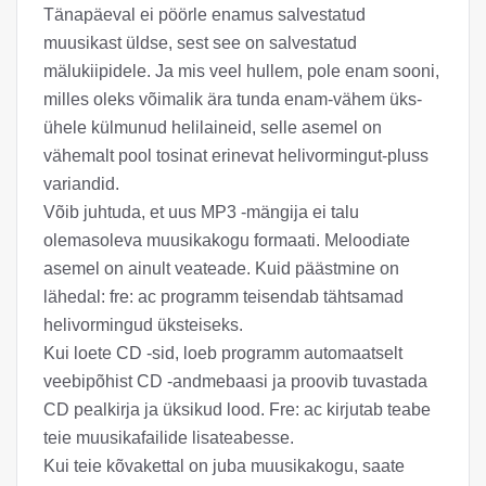
Tänapäeval ei pöörle enamus salvestatud
muusikast üldse, sest see on salvestatud
mälukiipidele. Ja mis veel hullem, pole enam sooni,
milles oleks võimalik ära tunda enam-vähem üks-
ühele külmunud helilaineid, selle asemel on
vähemalt pool tosinat erinevat helivormingut-pluss
variandid.
Võib juhtuda, et uus MP3 -mängija ei talu
olemasoleva muusikakogu formaati. Meloodiate
asemel on ainult veateade. Kuid päästmine on
lähedal: fre: ac programm teisendab tähtsamad
helivormingud üksteiseks.
Kui loete CD -sid, loeb programm automaatselt
veebipõhist CD -andmebaasi ja proovib tuvastada
CD pealkirja ja üksikud lood. Fre: ac kirjutab teabe
teie muusikafailide lisateabesse.
Kui teie kõvakettal on juba muusikakogu, saate