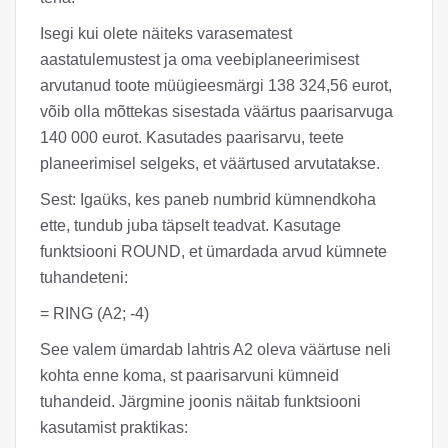
Isegi kui olete näiteks varasematest
aastatulemustest ja oma veebiplaneerimisest
arvutanud toote müügieesmärgi 138 324,56 eurot,
võib olla mõttekas sisestada väärtus paarisarvuga
140 000 eurot. Kasutades paarisarvu, teete
planeerimisel selgeks, et väärtused arvutatakse.
Sest: Igaüks, kes paneb numbrid kümnendkoha
ette, tundub juba täpselt teadvat. Kasutage
funktsiooni ROUND, et ümardada arvud kümnete
tuhandeteni:
= RING (A2; -4)
See valem ümardab lahtris A2 oleva väärtuse neli
kohta enne koma, st paarisarvuni kümneid
tuhandeid. Järgmine joonis näitab funktsiooni
kasutamist praktikas: