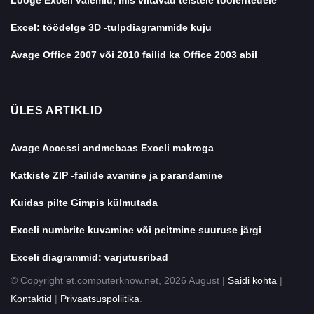
Looge Exceli valemid, mis viitavad teistele töölehtedele
Excel: töödelge 3D -tulpdiagrammide kuju
Avage Office 2007 või 2010 failid ka Office 2003 abil
ÜLES ARTIKLID
Avage Accessi andmebaas Exceli makroga
Katkiste ZIP -failide avamine ja parandamine
Kuidas pilte Gimpis külmutada
Exceli numbrite kuvamine või peitmine suuruse järgi
Exceli diagrammid: varjutusribad
© Copyright et.computerknow.net, 2026 August |
Saidi kohta
|
Kontaktid
|
Privaatsuspoliitika
.