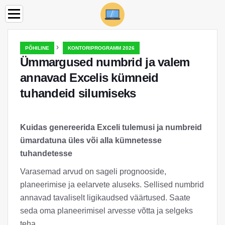
›
PÕHILINE
KONTORIPROGRAMM 2026
Ümmargused numbrid ja valem
annavad Excelis kümneid
tuhandeid silumiseks
Kuidas genereerida Exceli tulemusi ja numbreid
ümardatuna üles või alla kümnetesse
tuhandetesse
Varasemad arvud on sageli prognooside,
planeerimise ja eelarvete aluseks. Sellised numbrid
annavad tavaliselt ligikaudsed väärtused. Saate
seda oma planeerimisel arvesse võtta ja selgeks
teha.