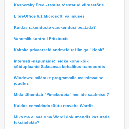
Kaspersky Free - tasuta tõestatud viirusetõrje
LibreOffice 6.1 Microsofti välimuses
Kuidas rakenduste värskendusi peatada?
Vanemlik kontroll Fritzboxis
Kaitske privaatseid andmeid režiimiga "kiosk"
Interneti -näpunäide: leidke kohe kõik
sõiduplaanid Saksamaa kohalikus transpordis
Windows: määrake programmile maksimaalne
jõudlus
Mida tähendab "Pimekoopia" meilide saatmisel?
Kuidas eemaldada tüütu reavahe Wordis
Miks ma ei saa oma Wordi dokumendis kasutada
tekstiefekte?