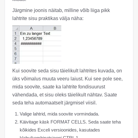
Järgmine joonis näitab, milline võib liiga pikk
lahtrite sisu praktikas välja näha:
Kui soovite seda sisu täielikult lahtrites kuvada, on
üks võimalus muuta veeru laiust. Kui see pole see,
mida soovite, saate ka lahtrite fondisuurust
vähendada, et sisu oleks täielikult nähtav. Saate
seda teha automaatselt järgmisel viisil.
Valige lahtrid, mida soovite vormindada.
Käivitage käsk FORMAT CELLS. Seda saate teha
kõikides Exceli versioonides, kasutades
klahvikombinatsiooni CTRL 1.