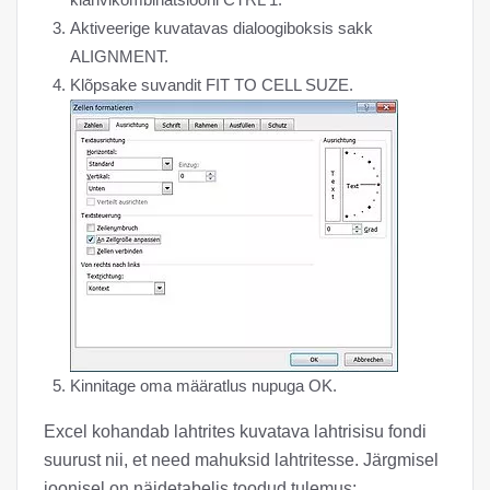
Aktiveerige kuvatavas dialoogiboksis sakk
ALIGNMENT.
Klõpsake suvandit FIT TO CELL SUZE.
Kinnitage oma määratlus nupuga OK.
Excel kohandab lahtrites kuvatava lahtrisisu fondi
suurust nii, et need mahuksid lahtritesse. Järgmisel
joonisel on näidetabelis toodud tulemus: