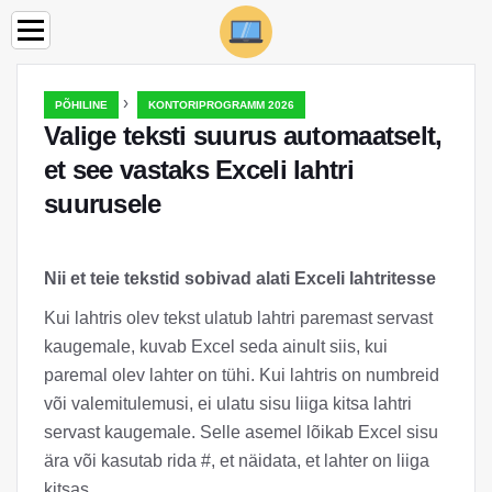
›
PÕHILINE
KONTORIPROGRAMM 2026
Valige teksti suurus automaatselt,
et see vastaks Exceli lahtri
suurusele
Nii et teie tekstid sobivad alati Exceli lahtritesse
Kui lahtris olev tekst ulatub lahtri paremast servast
kaugemale, kuvab Excel seda ainult siis, kui
paremal olev lahter on tühi. Kui lahtris on numbreid
või valemitulemusi, ei ulatu sisu liiga kitsa lahtri
servast kaugemale. Selle asemel lõikab Excel sisu
ära või kasutab rida #, et näidata, et lahter on liiga
kitsas.