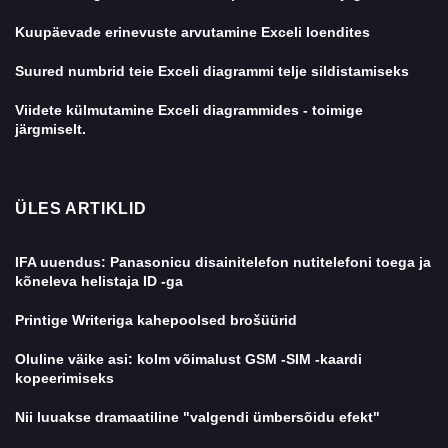
Kuupäevade erinevuste arvutamine Exceli loendites
Suured numbrid teie Exceli diagrammi telje sildistamiseks
Viidete külmutamine Exceli diagrammides - toimige
järgmiselt.
ÜLES ARTIKLID
IFA uuendus: Panasonicu disainitelefon nutitelefoni toega ja
kõneleva helistaja ID -ga
Printige Writeriga kahepoolsed brošüürid
Oluline väike asi: kolm võimalust GSM -SIM -kaardi
kopeerimiseks
Nii luuakse dramaatiline "valgendi ümbersõidu efekt"