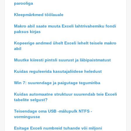
parooliga
Kleepmärkmed töölauale
Makro abil saate muuta Exceli lahtrivahemiku fondi
paksus kirjas
Kopeerige andmed ühelt Exceli lehelt teisele makro
abil
Muutke kiiresti pintsli suurust ja läbipaistmatust
Kuidas reguleerida kasutajaliidese heledust
Win 7: suurendage ja paigutage tegumiriba
Kuidas automaatne struktuur suurendab teie Exceli
tabelite selgust?
Teisendage oma USB -mälupulk NTFS -
vormingusse
Esitage Exceli numbreid tuhande või miljoni