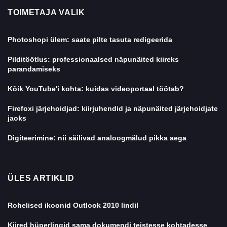
TOIMETAJA VALIK
Photoshopi ülem: saate pilte tasuta redigeerida
Pilditöötlus: professionaalsed näpunäited kiireks
parandamiseks
Kõik YouTube'i kohta: kuidas videoportaal töötab?
Firefoxi järjehoidjad: kiirjuhendid ja näpunäited järjehoidjate
jaoks
Digiteerimine: nii säilivad analoogmälud pikka aega
ÜLES ARTIKLID
Rohelised ikoonid Outlook 2010 lindil
Kiired hüperlingid sama dokumendi teistesse kohtadesse