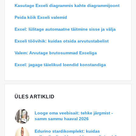
Kasutage Exceli diagrammis kahte diagrammijoont
Peida kõik Exceli valemid
Excel: lülitage automaatne täitmine sisse ja välja
Exceli töövihik: kuidas otsida arvutustabelist
Valem: Arvutage brutosummad Exceliga
Excel: jagage täielikud loendid konstandiga
ÜLES ARTIKLID
Looge oma veebisait: tehke järgmist -
samm sammu haaval 2026
Edurino stardikomplekt: kuidas