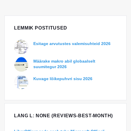
LEMMIK POSTITUSED
Esitage arvutustes valemisuhteid 2026
Määrake makro abil globaalselt
suumitegur 2026
Kuvage lõikepuhvri sisu 2026
LANG L: NONE (REVIEWS-BEST-MONTH)