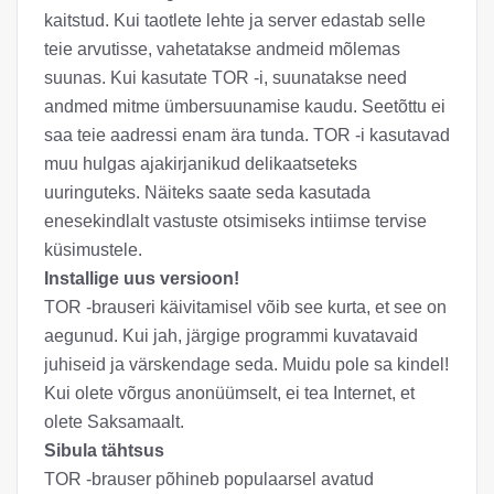
kaitstud. Kui taotlete lehte ja server edastab selle
teie arvutisse, vahetatakse andmeid mõlemas
suunas. Kui kasutate TOR -i, suunatakse need
andmed mitme ümbersuunamise kaudu. Seetõttu ei
saa teie aadressi enam ära tunda. TOR -i kasutavad
muu hulgas ajakirjanikud delikaatseteks
uuringuteks. Näiteks saate seda kasutada
enesekindlalt vastuste otsimiseks intiimse tervise
küsimustele.
Installige uus versioon!
TOR -brauseri käivitamisel võib see kurta, et see on
aegunud. Kui jah, järgige programmi kuvatavaid
juhiseid ja värskendage seda. Muidu pole sa kindel!
Kui olete võrgus anonüümselt, ei tea Internet, et
olete Saksamaalt.
Sibula tähtsus
TOR -brauser põhineb populaarsel avatud