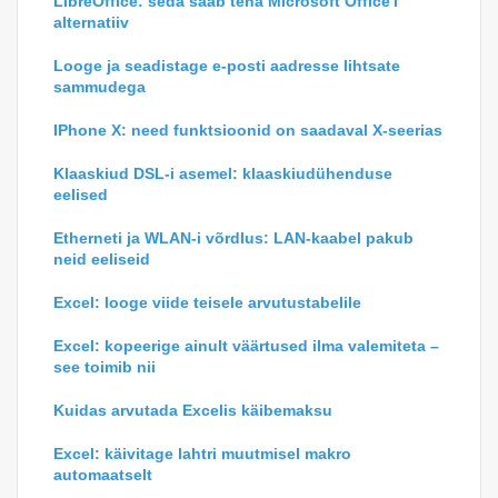
LibreOffice: seda saab teha Microsoft Office'i
alternatiiv
Looge ja seadistage e-posti aadresse lihtsate
sammudega
IPhone X: need funktsioonid on saadaval X-seerias
Klaaskiud DSL-i asemel: klaaskiudühenduse
eelised
Etherneti ja WLAN-i võrdlus: LAN-kaabel pakub
neid eeliseid
Excel: looge viide teisele arvutustabelile
Excel: kopeerige ainult väärtused ilma valemiteta –
see toimib nii
Kuidas arvutada Excelis käibemaksu
Excel: käivitage lahtri muutmisel makro
automaatselt