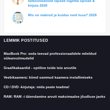
eelkooliealised lapsed lugema õpivad &
kirjuta 2026
Mis on makrod ja kuidas neid luua? 2026
LEMMIK POSTITUSED
MacBook Pro: seda teevad professionaalidele mõeldud
sülearvutimudelid
Graafikakaardid - optiline toide teie arvutile
Veebikaamera: kiired sammud kaamera installimiseks
CD / DVD -kirjutaja: mida peate teadma!
RAM: RAM -i täiendamine arvuti maksimaalse jõudluse jaoks