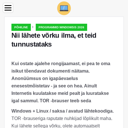
›
PÕHILINE
PROGRAMMID WINDOWSIS 2026
Nii lähete võrku ilma, et teid
tunnustataks
Kui ostate ajalehe rongijaamast, ei pea te oma
isikut tõendavat dokumenti näitama.
Anonüümsus on igapäevaelus
enesestmõistetav - ja see on hea. Ainult
Internetis kuulatakse meid pealt ja luuratakse
igal sammul. TOR -brauser teeb seda
Windows + Linux / saksa / avatud lähtekoodiga.
TOR -brauseriga raputate nuhkijad lõplikult maha.
Kui lähete sellega võrku, olete automaatselt