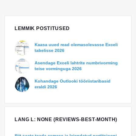
LEMMIK POSTITUSED
Kaasa uued read olemasolevasse Exceli
tabelisse 2026
Asendage Exceli lahtrite numbrivorming
teise vorminguga 2026
Kohandage Outlooki tööriistaribasid
eraldi 2026
LANG L: NONE (REVIEWS-BEST-MONTH)
Siit saate teada esmase ja laiendatud partitsiooni