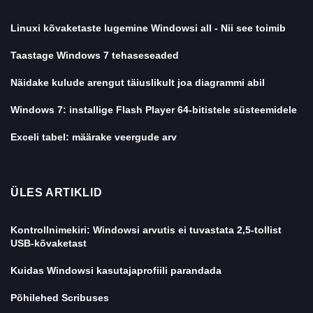
Linuxi kõvaketaste lugemine Windowsi all - Nii see toimib
Taastage Windows 7 tehaseseaded
Näidake kulude arengut täiuslikult joa diagrammi abil
Windows 7: installige Flash Player 64-bitistele süsteemidele
Exceli tabel: määrake veergude arv
ÜLES ARTIKLID
Kontrollnimekiri: Windowsi arvutis ei tuvastata 2,5-tollist
USB-kõvaketast
Kuidas Windowsi kasutajaprofiili parandada
Põhilehed Scribuses