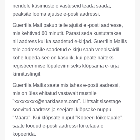
nendele küsimustele vastuseid teada saada,
peaksite looma ajutise e-posti aadressi.
Guerrilla Mail pakub teile ajutisi e -posti aadresse,
mis kehtivad 60 minutit. Pärast seda kustutatakse
nii aadress kui ka saadetud e-kirjad. Guerrilla Mailis
teie aadressile saadetud e-kirju saab veebisaidil
kohe lugeda-see on kasulik, kui peate näiteks
registreerimise lõpuleviimiseks klõpsama e-kirja
kinnituslingil.
Guerrilla Mailis saate mis tahes e-posti aadressi,
mis on üles ehitatud vastavalt mustrile
"
xxxxxxxxx@sharklasers.com
". Lihtsalt sisestage
soovitud aadress ja seejärel klõpsake nuppu
"Määra". Kui klõpsate nupul "Kopeeri lõikelauale",
saate loodud e-posti aadressi lõikelauale
kopeerida.