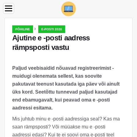
›
PÕHILINE
E-POSTI 2026
Ajutine e -posti aadress
rämpsposti vastu
Paljud veebisaidid nõuavad registreerimist -
muidugi olenemata sellest, kas soovite
pakutavat teenust kasutada iga päev või ainult
üks kord. Seetõttu tunnevad paljud kasutajad
end ebamugavalt, kui peavad oma e -posti
aadressi esitama.
Mis juhtub minu e -posti aadressiga seal? Kas ma
saan rämpsposti? Või müüakse mu e -posti
aadressi edasi? Kui te ei soovi oma e-posti teel