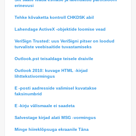
erinevusi
Tehke kõvaketta kontroll CHKDSK abil
Lahendage ActiveX -objektide loomise vead
VeriSign Trusted: uus VeriSigni pitser on loodud
turvaliste veebisaitide tuvastamiseks
Outlook.pst teisaldage teisele draivile
Outlook 2010: kuvage HTML -kirjad
lihttekstivormingus
E -posti aadresside valimisel kuvatakse
faksinumbrid
E -kirju välismaale ei saadeta
Salvestage kirjad alati MSG -vormingus
Minge hiireklõpsuga ekraanile Täna