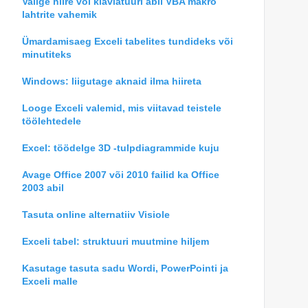
Valige hiire või klaviatuuri abil VBA makro
lahtrite vahemik
Ümardamisaeg Exceli tabelites tundideks või
minutiteks
Windows: liigutage aknaid ilma hiireta
Looge Exceli valemid, mis viitavad teistele
töölehtedele
Excel: töödelge 3D -tulpdiagrammide kuju
Avage Office 2007 või 2010 failid ka Office
2003 abil
Tasuta online alternatiiv Visiole
Exceli tabel: struktuuri muutmine hiljem
Kasutage tasuta sadu Wordi, PowerPointi ja
Exceli malle