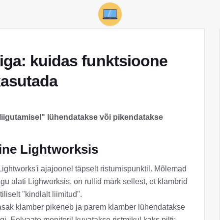
iga: kuidas funktsioone
 kasutada
 "liigutamisel" lühendatakse või pikendatakse
ine Lightworksis
ightworks'i ajajoonel täpselt ristumispunktil. Mõlemad
 alati Lighworksis, on rullid märk sellest, et klambrid
iselt "kindlalt liimitud".
Vasak klamber pikeneb ja parem klamber lühendatakse
i. Eelvaate monitoril kuvatakse ristmikul kaks pilti: