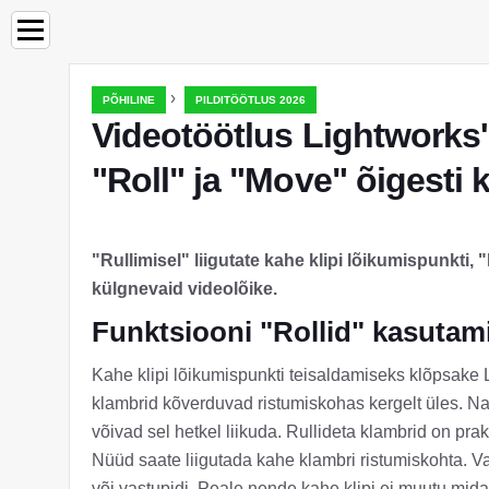
›
PÕHILINE
PILDITÖÖTLUS 2026
Videotöötlus Lightworks'
"Roll" ja "Move" õigesti
"Rullimisel" liigutate kahe klipi lõikumispunkti,
külgnevaid videolõike.
Funktsiooni "Rollid" kasutam
Kahe klipi lõikumispunkti teisaldamiseks klõpsake L
klambrid kõverduvad ristumiskohas kergelt üles. Nagu
võivad sel hetkel liikuda. Rullideta klambrid on praktil
Nüüd saate liigutada kahe klambri ristumiskohta. 
või vastupidi. Peale nende kahe klipi ei muutu midag