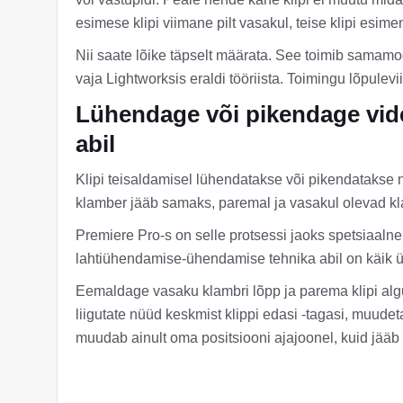
esimese klipi viimane pilt vasakul, teise klipi esime
Nii saate lõike täpselt määrata. See toimib samamoodi
vaja Lightworksis eraldi tööriista. Toimingu lõpulev
Lühendage või pikendage vide
abil
Klipi teisaldamisel lühendatakse või pikendatakse
klamber jääb samaks, paremal ja vasakul olevad k
Premiere Pro-s on selle protsessi jaoks spetsiaalne 
lahtiühendamise-ühendamise tehnika abil on käik ü
Eemaldage vasaku klambri lõpp ja parema klipi alg
liigutate nüüd keskmist klippi edasi -tagasi, muude
muudab ainult oma positsiooni ajajoonel, kuid jääb