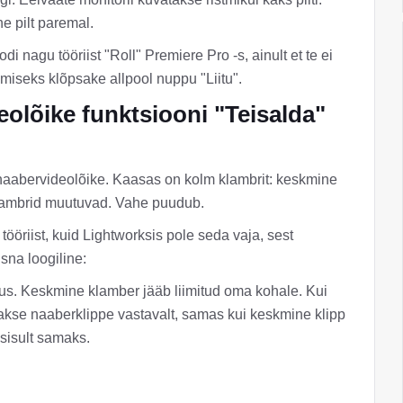
ne pilt paremal.
 nagu tööriist "Roll" Premiere Pro -s, ainult et te ei
iimiseks klõpsake allpool nuppu "Liitu".
olõike funktsiooni "Teisalda"
 naabervideolõike. Kaasas on kolm klambrit: keskmine
lambrid muutuvad. Vahe puudub.
tööriist, kuid Lightworksis pole seda vaja, sest
sna loogiline:
us. Keskmine klamber jääb liimitud oma kohale. Kui
takse naaberklippe vastavalt, samas kui keskmine klipp
 sisult samaks.