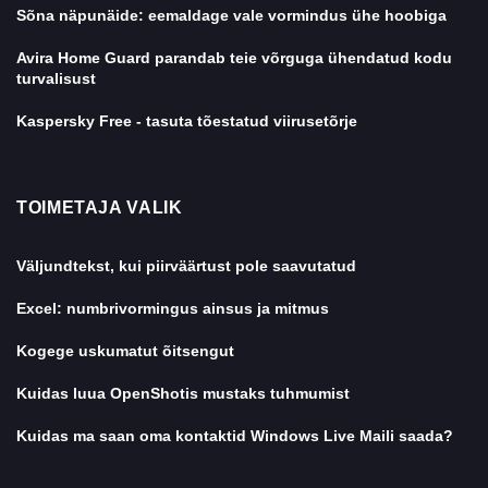
Sõna näpunäide: eemaldage vale vormindus ühe hoobiga
Avira Home Guard parandab teie võrguga ühendatud kodu
turvalisust
Kaspersky Free - tasuta tõestatud viirusetõrje
TOIMETAJA VALIK
Väljundtekst, kui piirväärtust pole saavutatud
Excel: numbrivormingus ainsus ja mitmus
Kogege uskumatut õitsengut
Kuidas luua OpenShotis mustaks tuhmumist
Kuidas ma saan oma kontaktid Windows Live Maili saada?