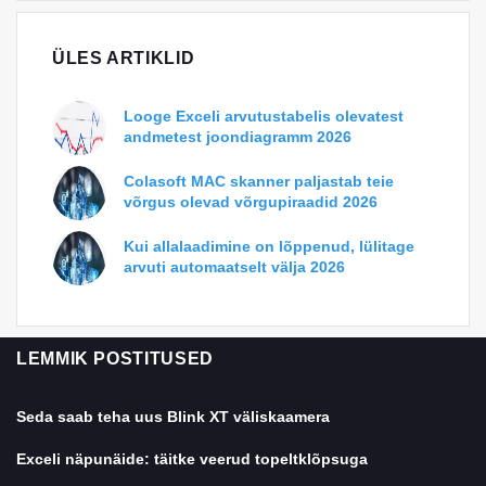
ÜLES ARTIKLID
Looge Exceli arvutustabelis olevatest
andmetest joondiagramm 2026
Colasoft MAC skanner paljastab teie
võrgus olevad võrgupiraadid 2026
Kui allalaadimine on lõppenud, lülitage
arvuti automaatselt välja 2026
LEMMIK POSTITUSED
Seda saab teha uus Blink XT väliskaamera
Exceli näpunäide: täitke veerud topeltklõpsuga