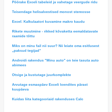
Pöörake Exceli tabeleid ja vahetage veergude ridu
Teisendage helisalvestised monost stereosse
Excel: Kalkulaatori kuvamine makro kaudu
Rikete muutmine - rikked kõvaketta eemaldatavate
raamide tõttu
Miks on minu fail nii suur? Nii leiate oma esitlusest
„paksud tegijad”
Androidi rakendus "Minu auto" on teie tasuta auto
abimees
Otsige ja kustutage juurkomplekte
Arvutage esmaspäev Exceli loendites pärast
kuupäeva
Kuidas liita kategooriaid rakenduses Calc