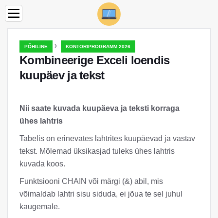
›
PÕHILINE
KONTORIPROGRAMM 2026
Kombineerige Exceli loendis
kuupäev ja tekst
Nii saate kuvada kuupäeva ja teksti korraga
ühes lahtris
Tabelis on erinevates lahtrites kuupäevad ja vastav
tekst. Mõlemad üksikasjad tuleks ühes lahtris
kuvada koos.
Funktsiooni CHAIN või märgi (&) abil, mis
võimaldab lahtri sisu siduda, ei jõua te sel juhul
kaugemale.