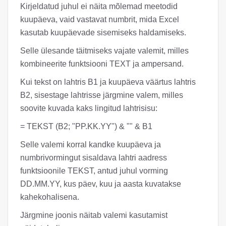
Kirjeldatud juhul ei näita mõlemad meetodid
kuupäeva, vaid vastavat numbrit, mida Excel
kasutab kuupäevade sisemiseks haldamiseks.
Selle ülesande täitmiseks vajate valemit, milles
kombineerite funktsiooni TEXT ja ampersand.
Kui tekst on lahtris B1 ja kuupäeva väärtus lahtris
B2, sisestage lahtrisse järgmine valem, milles
soovite kuvada kaks lingitud lahtrisisu:
= TEKST (B2; "PP.KK.YY") & "" & B1
Selle valemi korral kandke kuupäeva ja
numbrivormingut sisaldava lahtri aadress
funktsioonile TEKST, antud juhul vorming
DD.MM.YY, kus päev, kuu ja aasta kuvatakse
kahekohalisena.
Järgmine joonis näitab valemi kasutamist