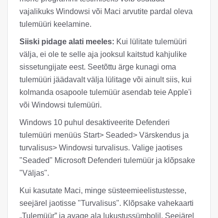
vajalikuks Windowsi või Maci arvutite pardal oleva
tulemüüri keelamine.
Siiski pidage alati meeles:
Kui lülitate tulemüüri
välja, ei ole te selle aja jooksul kaitstud kahjulike
sissetungijate eest. Seetõttu ärge kunagi oma
tulemüüri jäädavalt välja lülitage või ainult siis, kui
kolmanda osapoole tulemüür asendab teie Apple'i
või Windowsi tulemüüri.
Windows 10 puhul desaktiveerite Defenderi
tulemüüri menüüs Start> Seaded> Värskendus ja
turvalisus> Windowsi turvalisus. Valige jaotises
"Seaded" Microsoft Defenderi tulemüür ja klõpsake
"Väljas".
Kui kasutate Maci, minge süsteemieelistustesse,
seejärel jaotisse "Turvalisus". Klõpsake vahekaarti
„Tulemüür” ja avage ala lukustussümbolil. Seejärel