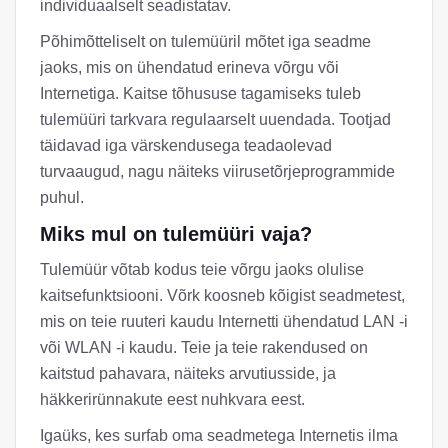
individuaalselt seadistatav.
Põhimõtteliselt on tulemüüril mõtet iga seadme
jaoks, mis on ühendatud erineva võrgu või
Internetiga. Kaitse tõhususe tagamiseks tuleb
tulemüüri tarkvara regulaarselt uuendada. Tootjad
täidavad iga värskendusega teadaolevad
turvaaugud, nagu näiteks viirusetõrjeprogrammide
puhul.
Miks mul on tulemüüri vaja?
Tulemüür võtab kodus teie võrgu jaoks olulise
kaitsefunktsiooni. Võrk koosneb kõigist seadmetest,
mis on teie ruuteri kaudu Internetti ühendatud LAN -i
või WLAN -i kaudu. Teie ja teie rakendused on
kaitstud pahavara, näiteks arvutiusside, ja
häkkerirünnakute eest nuhkvara eest.
Igaüks, kes surfab oma seadmetega Internetis ilma