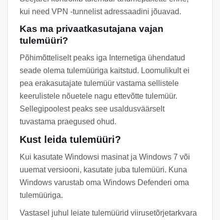
kui need VPN -tunnelist adressaadini jõuavad.
Kas ma privaatkasutajana vajan
tulemüüri?
Põhimõtteliselt peaks iga Internetiga ühendatud
seade olema tulemüüriga kaitstud. Loomulikult ei
pea erakasutajate tulemüür vastama sellistele
keerulistele nõuetele nagu ettevõtte tulemüür.
Sellegipoolest peaks see usaldusväärselt
tuvastama praegused ohud.
Kust leida tulemüüri?
Kui kasutate Windowsi masinat ja Windows 7 või
uuemat versiooni, kasutate juba tulemüüri. Kuna
Windows varustab oma Windows Defenderi oma
tulemüüriga.
Vastasel juhul leiate tulemüürid viirusetõrjetarkvara