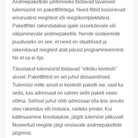
Andmepakettide juhtimiseks töötavad tavalised
tulemüürid nn pakettfiltritega. Need filtrid koosnevad
erinevatest reeglitest või reeglikomplektidest.
Pakettfilter rakendatakse igale sissetulevale või
väljaminevale andmepaketile. Nende süsteemide
puuduseks on see, et need on staatilised ja
rakendavad reegleid alati pärast programmeerimist.
Nii et sa ei õpi.
Täiustatud tulemüürid töötavad "riikliku kontrolli"
alusel. Pakettfiltrid on sel juhul dünaamilised.
Tulemüür mitte ainult ei kontrolli paketti ise, vaid ka
seda, kas adressaat on valmis selle paketi vastu
võtma. Sellisel juhul võib adressaat olla teie arvutis
olev rakendus või riistvara, näiteks printer. Kui
kättesaamine kinnitatakse, jälgib tulemüür jätkuvalt
fikseeritud reeglite järgi voolavate andmepakettide
jälgimist.