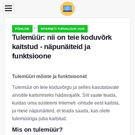
›
PÕHILINE
INTERNETI TURVALISUS 2026
Tulemüür: nii on teie koduvõrk
kaitstud - näpunäiteid ja
funktsioone
Tulemüüri mõiste ja funktsioonid
Tulemüür on teie koduvõrgu ja selles kasutatavate
arvutite kaitsmiseks hädavajalik. Siit saate teada,
kuidas oma süsteemi Interneti -ohtude eest kaitsta,
ja meie näpunäiteid, et teada saada, kas olete
tulemüüriga juba kaitstud.
Mis on tulemüür?