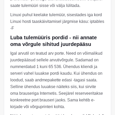
saate tulemüüri sisse või välja lülitada.
Linuxi puhul keelake tulemüür, sisestades iga kord
Linuxi hosti taaskäivitamisel järgmise käsu: iptables
-F
Luba tulemüüris pordid - nii annate
oma võrgule sihitud juurdepääsu
Igal arvutil on teatud arv porte. Need on võimalikud
juurdepääsud sellele arvutivõrgule. Sadamad on
nummerdatud 1 kuni 65 536. Ühendus kliendi ja
serveri vahel luuakse pordi kaudu. Kui ühendus on
loodud, saab andmepakette edasi -tagasi saata.
Selline ühendus luuakse näiteks siis, kui sirvite
oma brauseriga Internetis. Seejärel reserveeritakse
konkreetne port brauseri jaoks. Sama kehtib e-
kirjade või võrguprinteri kohta.