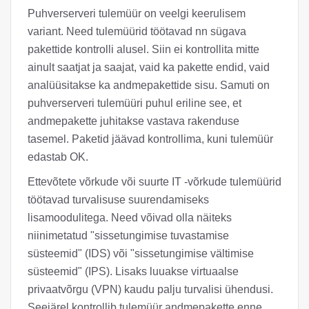
Puhverserveri tulemüür on veelgi keerulisem
variant. Need tulemüürid töötavad nn sügava
pakettide kontrolli alusel. Siin ei kontrollita mitte
ainult saatjat ja saajat, vaid ka pakette endid, vaid
analüüsitakse ka andmepakettide sisu. Samuti on
puhverserveri tulemüüri puhul eriline see, et
andmepakette juhitakse vastava rakenduse
tasemel. Paketid jäävad kontrollima, kuni tulemüür
edastab OK.
Ettevõtete võrkude või suurte IT -võrkude tulemüürid
töötavad turvalisuse suurendamiseks
lisamoodulitega. Need võivad olla näiteks
niinimetatud "sissetungimise tuvastamise
süsteemid" (IDS) või "sissetungimise vältimise
süsteemid" (IPS). Lisaks luuakse virtuaalse
privaatvõrgu (VPN) kaudu palju turvalisi ühendusi.
Seejärel kontrollib tulemüür andmepakette enne,