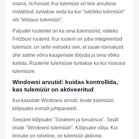
osana, nt Avirast. Kui tulemüür on teie arvutisse
installitud, tuntakse seda ka kui "isiklikku tulemüüri"
või "töölaua tulemüüri".
Paljudel ruuteritel on ka oma tulemüürid, näiteks
Fritzboxi ruuterid. Kui ruuteril on juba integreeritud
tulemüür, on selle eeliseks see, et saate rünnakuid
ühe astme võrra kaugemale tõrjuda ja oma võrku
kaitsta. Ruuterite tulemüüre tuntakse ka kui riistvara
tulemüüre.
Windowsi arvutid: kuidas kontrollida,
kas tulemüür on aktiveeritud
Kui kasutate Windowsi arvutit, leiate tulemüüri,
klõpsates esmalt juhtpaneelil.
Seejärel klõpsake "Süsteem ja turvalisus". Sealt
leiate "Windowsi tulemüüri". Klõpsake välja. Kui
linnuke on roheline, on tulemüür aktiivne.