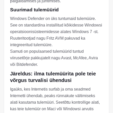
paigaldamises ja juhtimises.
Suurimad tulemüürid
Windows Defender on üks tuntumaid tulemüüre.
See on standardina installitud kõikidesse Windowsi
operatsioonisüsteemidesse alates Windows 7 -st.
Ruuteritootjad nagu Fritz AVM pakuvad ka
integreeritud tulemüüre.
Samuti on populaarsed tulemüürid tuntud
viirusetõrje pakkujatelt nagu Avast, McAfee, Avira
või Bitdefender.
Järeldus: ilma tulemüürita pole teie
võrgus turvalisi ühendusi
Igaüks, kes Internetis surfab ja oma seadmed
Internetti ühendab, peaks rünnakute vältimiseks
alati kasutama tulemüüri. Seetõttu kontrollige alati,
kas teie tulemüür on Maci või Windowsi arvutis