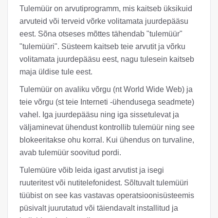
Tulemüür on arvutiprogramm, mis kaitseb üksikuid
arvuteid või terveid võrke volitamata juurdepääsu
eest. Sõna otseses mõttes tähendab "tulemüür"
"tulemüüri". Süsteem kaitseb teie arvutit ja võrku
volitamata juurdepääsu eest, nagu tulesein kaitseb
maja üldise tule eest.
Tulemüür on avaliku võrgu (nt World Wide Web) ja
teie võrgu (st teie Interneti -ühendusega seadmete)
vahel. Iga juurdepääsu ning iga sissetulevat ja
väljaminevat ühendust kontrollib tulemüür ning see
blokeeritakse ohu korral. Kui ühendus on turvaline,
avab tulemüür soovitud pordi.
Tulemüüre võib leida igast arvutist ja isegi
ruuteritest või nutitelefonidest. Sõltuvalt tulemüüri
tüübist on see kas vastavas operatsioonisüsteemis
püsivalt juurutatud või täiendavalt installitud ja