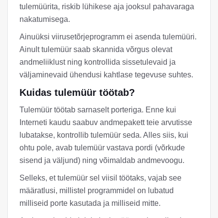
tulemüürita, riskib lühikese aja jooksul pahavaraga
nakatumisega.
Ainuüksi viirusetõrjeprogramm ei asenda tulemüüri.
Ainult tulemüür saab skannida võrgus olevat
andmeliiklust ning kontrollida sissetulevaid ja
väljaminevaid ühendusi kahtlase tegevuse suhtes.
Kuidas tulemüür töötab?
Tulemüür töötab sarnaselt porteriga. Enne kui
Interneti kaudu saabuv andmepakett teie arvutisse
lubatakse, kontrollib tulemüür seda. Alles siis, kui
ohtu pole, avab tulemüür vastava pordi (võrkude
sisend ja väljund) ning võimaldab andmevoogu.
Selleks, et tulemüür sel viisil töötaks, vajab see
määratlusi, millistel programmidel on lubatud
milliseid porte kasutada ja milliseid mitte.