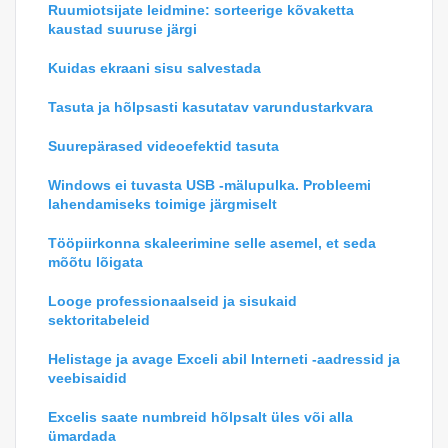
Ruumiotsijate leidmine: sorteerige kõvaketta
kaustad suuruse järgi
Kuidas ekraani sisu salvestada
Tasuta ja hõlpsasti kasutatav varundustarkvara
Suurepärased videoefektid tasuta
Windows ei tuvasta USB -mälupulka. Probleemi
lahendamiseks toimige järgmiselt
Tööpiirkonna skaleerimine selle asemel, et seda
mõõtu lõigata
Looge professionaalseid ja sisukaid
sektoritabeleid
Helistage ja avage Exceli abil Interneti -aadressid ja
veebisaidid
Excelis saate numbreid hõlpsalt üles või alla
ümardada