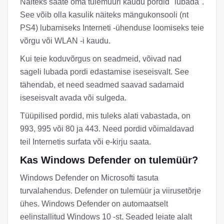
Näiteks saate oma tulemüüri kaudu pordid "lubada".
See võib olla kasulik näiteks mängukonsooli (nt
PS4) lubamiseks Interneti -ühenduse loomiseks teie
võrgu või WLAN -i kaudu.
Kui teie koduvõrgus on seadmeid, võivad nad
sageli lubada pordi edastamise iseseisvalt. See
tähendab, et need seadmed saavad sadamaid
iseseisvalt avada või sulgeda.
Tüüpilised pordid, mis tuleks alati vabastada, on
993, 995 või 80 ja 443. Need pordid võimaldavad
teil Internetis surfata või e-kirju saata.
Kas Windows Defender on tulemüür?
Windows Defender on Microsofti tasuta
turvalahendus. Defender on tulemüür ja viirusetõrje
ühes. Windows Defender on automaatselt
eelinstallitud Windows 10 -st. Seaded leiate alalt