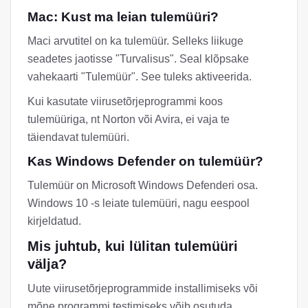
Mac: Kust ma leian tulemüüri?
Maci arvutitel on ka tulemüür. Selleks liikuge
seadetes jaotisse "Turvalisus". Seal klõpsake
vahekaarti "Tulemüür". See tuleks aktiveerida.
Kui kasutate viirusetõrjeprogrammi koos
tulemüüriga, nt Norton või Avira, ei vaja te
täiendavat tulemüüri.
Kas Windows Defender on tulemüür?
Tulemüür on Microsoft Windows Defenderi osa.
Windows 10 -s leiate tulemüüri, nagu eespool
kirjeldatud.
Mis juhtub, kui lülitan tulemüüri
välja?
Uute viirusetõrjeprogrammide installimiseks või
mõne programmi testimiseks võib osutuda