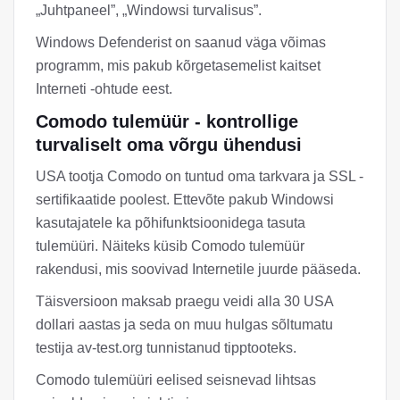
„Juhtpaneel”, „Windowsi turvalisus”.
Windows Defenderist on saanud väga võimas
programm, mis pakub kõrgetasemelist kaitset
Interneti -ohtude eest.
Comodo tulemüür - kontrollige
turvaliselt oma võrgu ühendusi
USA tootja Comodo on tuntud oma tarkvara ja SSL -
sertifikaatide poolest. Ettevõte pakub Windowsi
kasutajatele ka põhifunktsioonidega tasuta
tulemüüri. Näiteks küsib Comodo tulemüür
rakendusi, mis soovivad Internetile juurde pääseda.
Täisversioon maksab praegu veidi alla 30 USA
dollari aastas ja seda on muu hulgas sõltumatu
testija av-test.org tunnistanud tipptooteks.
Comodo tulemüüri eelised seisnevad lihtsas