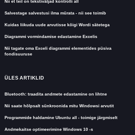
Nii et teil on tekstiväljad kontrolli all
Salvestage salvestusi ilma mürata - nii see toimib
Kuidas liikuda uude arvutisse kõigi Wordi sätetega
Diagrammi vormindamise edastamine Excelis
Nii tagate oma Exceli diagrammi elementides püsiva
fondisuuruse
ÜLES ARTIKLID
Bluetooth: traadita andmete edastamine on lihtne
Nii saate hõlpsalt sünkroonida mitu Windowsi arvutit
Programmide haldamine Ubuntu all - toimige järgmiselt
Andmekaitse optimeerimine Windows 10 -s