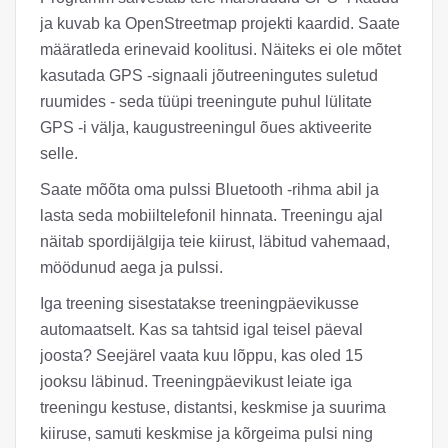
ja kuvab ka OpenStreetmap projekti kaardid. Saate
määratleda erinevaid koolitusi. Näiteks ei ole mõtet
kasutada GPS -signaali jõutreeningutes suletud
ruumides - seda tüüpi treeningute puhul lülitate
GPS -i välja, kaugustreeningul õues aktiveerite
selle.
Saate mõõta oma pulssi Bluetooth -rihma abil ja
lasta seda mobiiltelefonil hinnata. Treeningu ajal
näitab spordijälgija teie kiirust, läbitud vahemaad,
möödunud aega ja pulssi.
Iga treening sisestatakse treeningpäevikusse
automaatselt. Kas sa tahtsid igal teisel päeval
joosta? Seejärel vaata kuu lõppu, kas oled 15
jooksu läbinud. Treeningpäevikust leiate iga
treeningu kestuse, distantsi, keskmise ja suurima
kiiruse, samuti keskmise ja kõrgeima pulsi ning