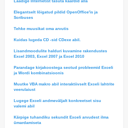
Laadige Internetist tasuta kaardid alla
Elegantselt lõigatud pildid OpenOffice'is ja
Scribuses
Tehke muusikat oma arvutis
Kuidas lugeda CD -sid CDexe abil.
Lisandmoodulite halduri kuvamine rakendustes
Excel 2003, Excel 2007 ja Excel 2010
Parandage kirjakoostega seotud probleemid Exceli
ja Wordi kombinatsioonis
Muutke VBA makro abil interaktiivselt Exceli lahtrite
veerulaiust
Lugege Exceli andmeväljalt konkreetset sisu
valemi abil
Kärpige tuhandiku sekundit Exceli arvudest ilma
ümardamiseta