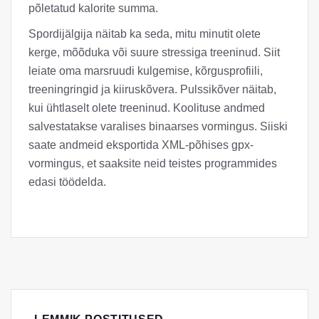
põletatud kalorite summa.
Spordijälgija näitab ka seda, mitu minutit olete
kerge, mõõduka või suure stressiga treeninud. Siit
leiate oma marsruudi kulgemise, kõrgusprofiili,
treeningringid ja kiiruskõvera. Pulssikõver näitab,
kui ühtlaselt olete treeninud. Koolituse andmed
salvestatakse varalises binaarses vormingus. Siiski
saate andmeid eksportida XML-põhises gpx-
vormingus, et saaksite neid teistes programmides
edasi töödelda.