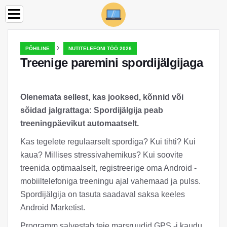
›
PÕHILINE
NUTITELEFONI TÖÖ 2026
Treenige paremini spordijälgijaga
Olenemata sellest, kas jooksed, kõnnid või
sõidad jalgrattaga: Spordijälgija peab
treeningpäevikut automaatselt.
Kas tegelete regulaarselt spordiga? Kui tihti? Kui
kaua? Millises stressivahemikus? Kui soovite
treenida optimaalselt, registreerige oma Android -
mobiiltelefoniga treeningu ajal vahemaad ja pulss.
Spordijälgija on tasuta saadaval saksa keeles
Android Marketist.
Programm salvestab teie marsruudid GPS -i kaudu