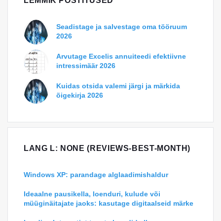
LEMMIK POSTITUSED
Seadistage ja salvestage oma tööruum
2026
Arvutage Excelis annuiteedi efektiivne
intressimäär 2026
Kuidas otsida valemi järgi ja märkida
õigekirja 2026
LANG L: NONE (REVIEWS-BEST-MONTH)
Windows XP: parandage alglaadimishaldur
Ideaalne pausikella, loenduri, kulude või
müüginäitajate jaoks: kasutage digitaalseid märke