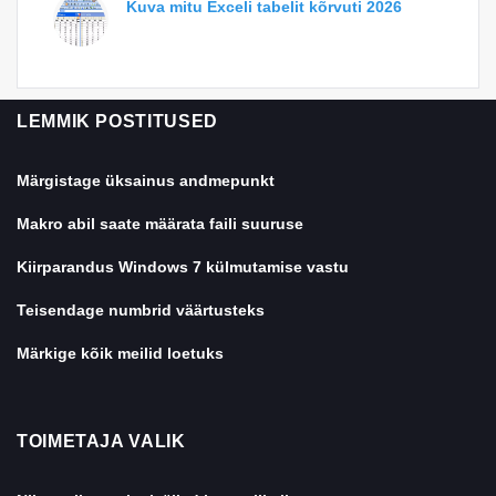
Kuva mitu Exceli tabelit kõrvuti 2026
LEMMIK POSTITUSED
Märgistage üksainus andmepunkt
Makro abil saate määrata faili suuruse
Kiirparandus Windows 7 külmutamise vastu
Teisendage numbrid väärtusteks
Märkige kõik meilid loetuks
TOIMETAJA VALIK