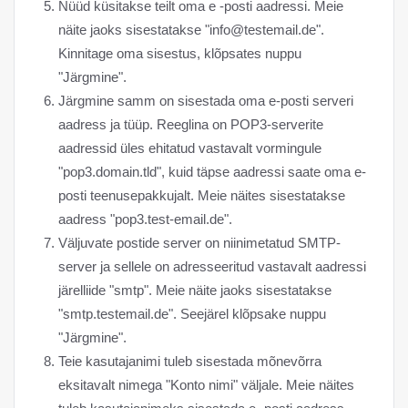
Nüüd küsitakse teilt oma e -posti aadressi. Meie
näite jaoks sisestatakse "
info@testemail.de
".
Kinnitage oma sisestus, klõpsates nuppu
"Järgmine".
Järgmine samm on sisestada oma e-posti serveri
aadress ja tüüp. Reeglina on POP3-serverite
aadressid üles ehitatud vastavalt vormingule
"pop3.domain.tld", kuid täpse aadressi saate oma e-
posti teenusepakkujalt. Meie näites sisestatakse
aadress "pop3.test-email.de".
Väljuvate postide server on niinimetatud SMTP-
server ja sellele on adresseeritud vastavalt aadressi
järelliide "smtp". Meie näite jaoks sisestatakse
"smtp.testemail.de". Seejärel klõpsake nuppu
"Järgmine".
Teie kasutajanimi tuleb sisestada mõnevõrra
eksitavalt nimega "Konto nimi" väljale. Meie näites