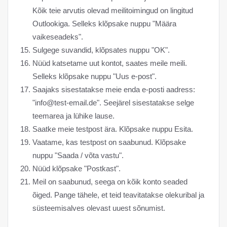
Kõik teie arvutis olevad meilitoimingud on lingitud
Outlookiga. Selleks klõpsake nuppu "Määra
vaikeseadeks".
Sulgege suvandid, klõpsates nuppu "OK".
Nüüd katsetame uut kontot, saates meile meili.
Selleks klõpsake nuppu "Uus e-post".
Saajaks sisestatakse meie enda e-posti aadress:
"
info@test-email.de
". Seejärel sisestatakse selge
teemarea ja lühike lause.
Saatke meie testpost ära. Klõpsake nuppu Esita.
Vaatame, kas testpost on saabunud. Klõpsake
nuppu "Saada / võta vastu".
Nüüd klõpsake "Postkast".
Meil on saabunud, seega on kõik konto seaded
õiged. Pange tähele, et teid teavitatakse olekuribal ja
süsteemisalves olevast uuest sõnumist.