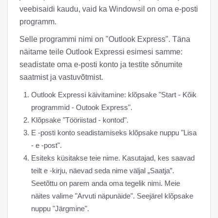
veebisaidi kaudu, vaid ka Windowsil on oma e-posti
programm.
Selle programmi nimi on "Outlook Express". Täna
näitame teile Outlook Expressi esimesi samme:
seadistate oma e-posti konto ja testite sõnumite
saatmist ja vastuvõtmist.
Outlook Expressi käivitamine: klõpsake "Start - Kõik
programmid - Outook Express".
Klõpsake "Tööriistad - kontod".
E -posti konto seadistamiseks klõpsake nuppu "Lisa
- e -post".
Esiteks küsitakse teie nime. Kasutajad, kes saavad
teilt e -kirju, näevad seda nime väljal „Saatja”.
Seetõttu on parem anda oma tegelik nimi. Meie
näites valime "Arvuti näpunäide". Seejärel klõpsake
nuppu "Järgmine".