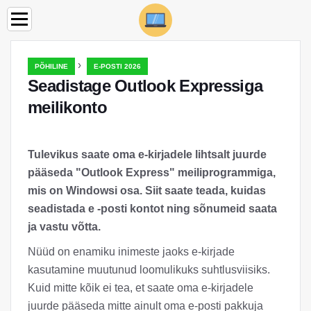
›
PÕHILINE
E-POSTI 2026
Seadistage Outlook Expressiga
meilikonto
Tulevikus saate oma e-kirjadele lihtsalt juurde
pääseda "Outlook Express" meiliprogrammiga,
mis on Windowsi osa. Siit saate teada, kuidas
seadistada e -posti kontot ning sõnumeid saata
ja vastu võtta.
Nüüd on enamiku inimeste jaoks e-kirjade
kasutamine muutunud loomulikuks suhtlusviisiks.
Kuid mitte kõik ei tea, et saate oma e-kirjadele
juurde pääseda mitte ainult oma e-posti pakkuja