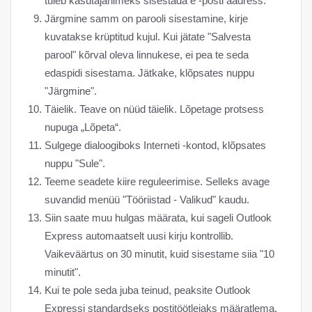
tuleb kasutajanimeks sisestada e -posti aadress.
Järgmine samm on parooli sisestamine, kirje
kuvatakse krüptitud kujul. Kui jätate "Salvesta
parool" kõrval oleva linnukese, ei pea te seda
edaspidi sisestama. Jätkake, klõpsates nuppu
"Järgmine".
Täielik. Teave on nüüd täielik. Lõpetage protsess
nupuga „Lõpeta“.
Sulgege dialoogiboks Interneti -kontod, klõpsates
nuppu "Sule".
Teeme seadete kiire reguleerimise. Selleks avage
suvandid menüü "Tööriistad - Valikud" kaudu.
Siin saate muu hulgas määrata, kui sageli Outlook
Express automaatselt uusi kirju kontrollib.
Vaikeväärtus on 30 minutit, kuid sisestame siia "10
minutit".
Kui te pole seda juba teinud, peaksite Outlook
Expressi standardseks postitöötlejaks määratlema.