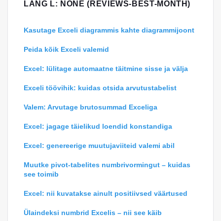
LANG L: NONE (REVIEWS-BEST-MONTH)
Kasutage Exceli diagrammis kahte diagrammijoont
Peida kõik Exceli valemid
Excel: lülitage automaatne täitmine sisse ja välja
Exceli töövihik: kuidas otsida arvutustabelist
Valem: Arvutage brutosummad Exceliga
Excel: jagage täielikud loendid konstandiga
Excel: genereerige muutujaviiteid valemi abil
Muutke pivot-tabelites numbrivormingut – kuidas
see toimib
Excel: nii kuvatakse ainult positiivsed väärtused
Ülaindeksi numbrid Excelis – nii see käib