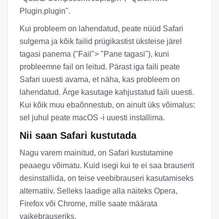
Plugin.plugin".
Kui probleem on lahendatud, peate nüüd Safari
sulgema ja kõik failid prügikastist üksteise järel
tagasi panema ("Fail"> "Pane tagasi"), kuni
probleemne fail on leitud. Pärast iga faili peate
Safari uuesti avama, et näha, kas probleem on
lahendatud. Ärge kasutage kahjustatud faili uuesti.
Kui kõik muu ebaõnnestub, on ainult üks võimalus:
sel juhul peate macOS -i uuesti installima.
Nii saan Safari kustutada
Nagu varem mainitud, on Safari kustutamine
peaaegu võimatu. Kuid isegi kui te ei saa brauserit
desinstallida, on teise veebibrauseri kasutamiseks
alternatiiv. Selleks laadige alla näiteks Opera,
Firefox või Chrome, mille saate määrata
vaikebrauseriks.