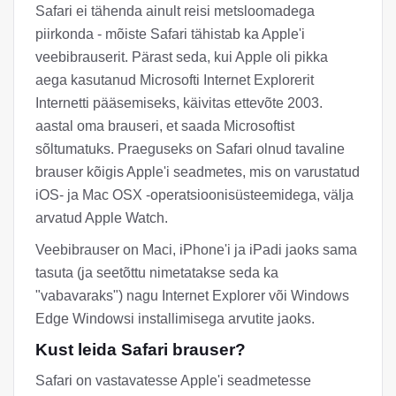
Safari ei tähenda ainult reisi metsloomadega
piirkonda - mõiste Safari tähistab ka Apple'i
veebibrauserit. Pärast seda, kui Apple oli pikka
aega kasutanud Microsofti Internet Explorerit
Internetti pääsemiseks, käivitas ettevõte 2003.
aastal oma brauseri, et saada Microsoftist
sõltumatuks. Praeguseks on Safari olnud tavaline
brauser kõigis Apple'i seadmetes, mis on varustatud
iOS- ja Mac OSX -operatsioonisüsteemidega, välja
arvatud Apple Watch.
Veebibrauser on Maci, iPhone'i ja iPadi jaoks sama
tasuta (ja seetõttu nimetatakse seda ka
"vabavaraks") nagu Internet Explorer või Windows
Edge Windowsi installimisega arvutite jaoks.
Kust leida Safari brauser?
Safari on vastavatesse Apple'i seadmetesse