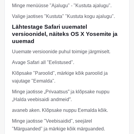
Minge menüüsse "Ajalugu" - "Kustuta ajalugu".
Valige jaotises "Kustuta" "Kustuta kogu ajalugu".
Lähtestage Safari uuematel
versioonidel, näiteks OS X Yosemite ja
uuemad
Uuemate versioonide puhul toimige järgmiselt.
Avage Safari all "Eelistused".
Klõpsake "Paroolid", märkige kõik paroolid ja
vajutage "Eemalda".
Minge jaotisse „Privaatsus” ja klõpsake nuppu
„Halda veebisaidi andmeid”.
avaneb aken. Klõpsake nuppu Eemalda kõik.
Minge jaotisse "Veebisaidid", seejärel
"Märguanded" ja märkige kõik märguanded.