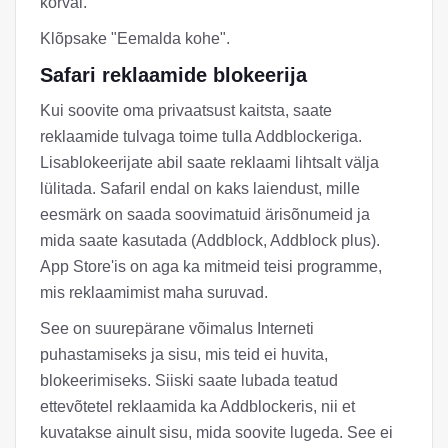
kõrval.
Klõpsake "Eemalda kohe".
Safari reklaamide blokeerija
Kui soovite oma privaatsust kaitsta, saate
reklaamide tulvaga toime tulla Addblockeriga.
Lisablokeerijate abil saate reklaami lihtsalt välja
lülitada. Safaril endal on kaks laiendust, mille
eesmärk on saada soovimatuid ärisõnumeid ja
mida saate kasutada (Addblock, Addblock plus).
App Store'is on aga ka mitmeid teisi programme,
mis reklaamimist maha suruvad.
See on suurepärane võimalus Interneti
puhastamiseks ja sisu, mis teid ei huvita,
blokeerimiseks. Siiski saate lubada teatud
ettevõtetel reklaamida ka Addblockeris, nii et
kuvatakse ainult sisu, mida soovite lugeda. See ei