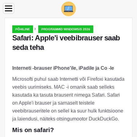
›
PÕHILINE
PROGRAMMID WINDOWSIS 2026
Safari: Apple'i veebibrauser saab
seda teha
Interneti -brauser iPhone'ile, iPadile ja Co -le
Microsofti puhul saab Internetti või Firefoxi kasutada
veebis uurimiseks. MAC -i omanik saab selleks
kasutada ka tasuta brauserit nimega Safari. Safari
on Apple'i brauser ja sarnaselt teistele
veebibrauseritele on sellel ka suur hulk funktsioone
ja laiendusi, näiteks otsingumootor DuckDuckGo.
Mis on safari?