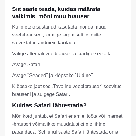
Siit saate teada, kuidas määrata
vaikimisi mõni muu brauser
Kui olete otsustanud kasutada mõnda muud
veebibrauserit, toimige järgmiselt, et mitte
salvestatud andmeid kaotada.
Valige alternatiivne brauser ja laadige see alla.
Avage Safari.
Avage "Seaded" ja klõpsake "Üldine".
Klõpsake jaotises „Tavaline veebibrauser” soovitud
brauseril ja sulgege Safari.
Kuidas Safari lähtestada?
Mõnikord juhtub, et Safari enam ei tööta või Interneti
-brauseri võimalikke muudatusi ei ole lihtne
parandada. Sel juhul saate Safari lähtestada oma