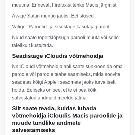
muutma. Erinevalt Firefoxist tehke Macis järgmist.
Avage Safari menüü jaotis „Eelistused”.
Valige "Paroolid" ja sisestage kasutaja parool.
Nüüd saate topeltklõpsuga parooli muuta või selle
täielikult kustutada.
Seadistage iCloudis võtmehoidja
Nn iCloudi võtmehoidja abil saate sünkroonida oma
paroole või paroole teabe saamiseks, mida soovite
seadetes kõigi Apple'i seadmete jaoks turvaliselt
hoida. Eeliseks on see, et te ei pea kõiki
salvestatud andmeid meelde jätma.
Siit saate teada, kuidas lubada
võtmehoidja iCloudis Macis paroolide ja
muude tundlike andmete
salvestamiseks