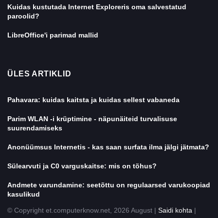
Kuidas kustutada Internet Exploreris oma salvestatud
paroolid?
LibreOffice'i parimad mallid
ÜLES ARTIKLID
Pahavara: kuidas kaitsta ja kuidas sellest vabaneda
Parim WLAN -i krüptimine - näpunäiteid turvalisuse
suurendamiseks
Anonüümsus Internetis - kas saan surfata ilma jälgi jätmata?
Sülearvuti ja C0 varguskaitse: mis on tõhus?
Andmete varundamine: seetõttu on regulaarsed varukoopiad
kasulikud
© Copyright et.computerknow.net, 2026 August |
Saidi kohta
|