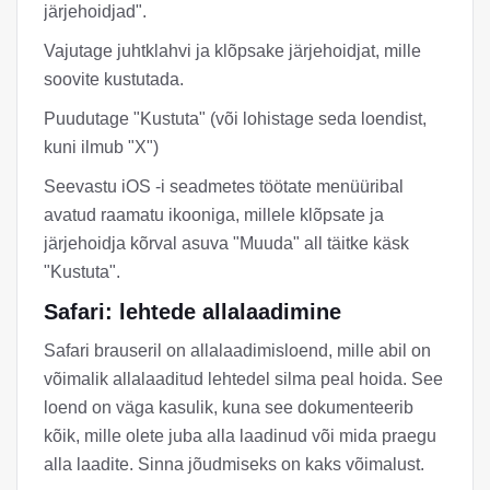
järjehoidjad".
Vajutage juhtklahvi ja klõpsake järjehoidjat, mille
soovite kustutada.
Puudutage "Kustuta" (või lohistage seda loendist,
kuni ilmub "X")
Seevastu iOS -i seadmetes töötate menüüribal
avatud raamatu ikooniga, millele klõpsate ja
järjehoidja kõrval asuva "Muuda" all täitke käsk
"Kustuta".
Safari: lehtede allalaadimine
Safari brauseril on allalaadimisloend, mille abil on
võimalik allalaaditud lehtedel silma peal hoida. See
loend on väga kasulik, kuna see dokumenteerib
kõik, mille olete juba alla laadinud või mida praegu
alla laadite. Sinna jõudmiseks on kaks võimalust.