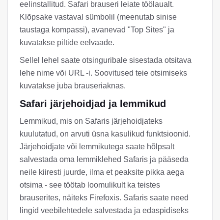
eelinstallitud. Safari brauseri leiate töölaualt.
Klõpsake vastaval sümbolil (meenutab sinise
taustaga kompassi), avanevad "Top Sites" ja
kuvatakse piltide eelvaade.
Sellel lehel saate otsinguribale sisestada otsitava
lehe nime või URL -i. Soovitused teie otsimiseks
kuvatakse juba brauseriaknas.
Safari järjehoidjad ja lemmikud
Lemmikud, mis on Safaris järjehoidjateks
kuulutatud, on arvuti üsna kasulikud funktsioonid.
Järjehoidjate või lemmikutega saate hõlpsalt
salvestada oma lemmiklehed Safaris ja pääseda
neile kiiresti juurde, ilma et peaksite pikka aega
otsima - see töötab loomulikult ka teistes
brauserites, näiteks Firefoxis. Safaris saate need
lingid veebilehtedele salvestada ja edaspidiseks