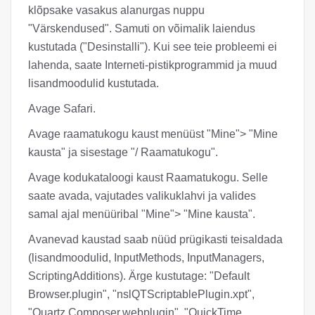
klõpsake vasakus alanurgas nuppu
"Värskendused". Samuti on võimalik laiendus
kustutada ("Desinstalli"). Kui see teie probleemi ei
lahenda, saate Interneti-pistikprogrammid ja muud
lisandmoodulid kustutada.
Avage Safari.
Avage raamatukogu kaust menüüst "Mine"> "Mine
kausta" ja sisestage "/ Raamatukogu".
Avage kodukataloogi kaust Raamatukogu. Selle
saate avada, vajutades valikuklahvi ja valides
samal ajal menüüribal "Mine"> "Mine kausta".
Avanevad kaustad saab nüüd prügikasti teisaldada
(lisandmoodulid, InputMethods, InputManagers,
ScriptingAdditions). Ärge kustutage: "Default
Browser.plugin", "nslQTScriptablePlugin.xpt",
"Quartz Composer.webplugin", "QuickTime