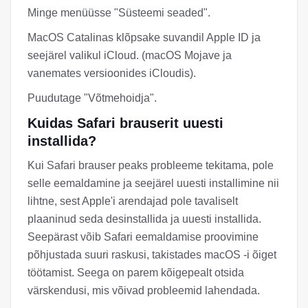
Minge menüüsse "Süsteemi seaded".
MacOS Catalinas klõpsake suvandil Apple ID ja
seejärel valikul iCloud. (macOS Mojave ja
vanemates versioonides iCloudis).
Puudutage "Võtmehoidja".
Kuidas Safari brauserit uuesti
installida?
Kui Safari brauser peaks probleeme tekitama, pole
selle eemaldamine ja seejärel uuesti installimine nii
lihtne, sest Apple'i arendajad pole tavaliselt
plaaninud seda desinstallida ja uuesti installida.
Seepärast võib Safari eemaldamise proovimine
põhjustada suuri raskusi, takistades macOS -i õiget
töötamist. Seega on parem kõigepealt otsida
värskendusi, mis võivad probleemid lahendada.