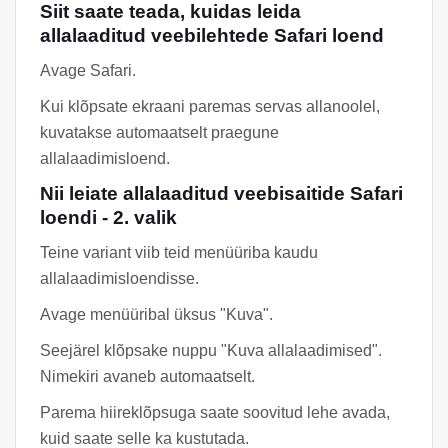
Siit saate teada, kuidas leida
allalaaditud veebilehtede Safari loend
Avage Safari.
Kui klõpsate ekraani paremas servas allanoolel,
kuvatakse automaatselt praegune
allalaadimisloend.
Nii leiate allalaaditud veebisaitide Safari
loendi - 2. valik
Teine variant viib teid menüüriba kaudu
allalaadimisloendisse.
Avage menüüribal üksus "Kuva".
Seejärel klõpsake nuppu "Kuva allalaadimised".
Nimekiri avaneb automaatselt.
Parema hiireklõpsuga saate soovitud lehe avada,
kuid saate selle ka kustutada.