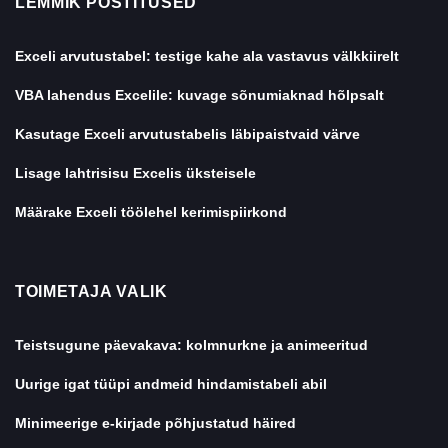
LEMMIK POSTITUSED
Exceli arvutustabel: testige kahe ala vastavus välkkiirelt
VBA lahendus Excelile: kuvage sõnumiaknad hõlpsalt
Kasutage Exceli arvutustabelis läbipaistvaid värve
Lisage lahtrisisu Excelis üksteisele
Määrake Exceli töölehel kerimispiirkond
TOIMETAJA VALIK
Teistsugune päevakava: kolmnurkne ja animeeritud
Uurige igat tüüpi andmeid hindamistabeli abil
Minimeerige e-kirjade põhjustatud häired