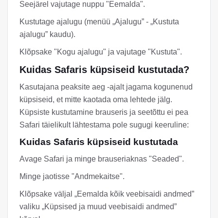
Seejärel vajutage nuppu "Eemalda".
Kustutage ajalugu (menüü „Ajalugu” - „Kustuta
ajalugu” kaudu).
Klõpsake "Kogu ajalugu" ja vajutage "Kustuta".
Kuidas Safaris küpsiseid kustutada?
Kasutajana peaksite aeg -ajalt jagama kogunenud
küpsiseid, et mitte kaotada oma lehtede jälg.
Küpsiste kustutamine brauseris ja seetõttu ei pea
Safari täielikult lähtestama pole sugugi keeruline:
Kuidas Safaris küpsiseid kustutada
Avage Safari ja minge brauseriaknas "Seaded".
Minge jaotisse "Andmekaitse".
Klõpsake väljal „Eemalda kõik veebisaidi andmed”
valiku „Küpsised ja muud veebisaidi andmed”