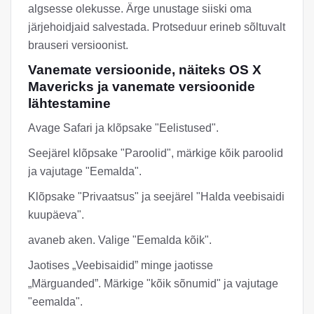
algsesse olekusse. Ärge unustage siiski oma
järjehoidjaid salvestada. Protseduur erineb sõltuvalt
brauseri versioonist.
Vanemate versioonide, näiteks OS X
Mavericks ja vanemate versioonide
lähtestamine
Avage Safari ja klõpsake "Eelistused".
Seejärel klõpsake "Paroolid", märkige kõik paroolid
ja vajutage "Eemalda".
Klõpsake "Privaatsus" ja seejärel "Halda veebisaidi
kuupäeva".
avaneb aken. Valige "Eemalda kõik".
Jaotises „Veebisaidid” minge jaotisse
„Märguanded”. Märkige "kõik sõnumid" ja vajutage
"eemalda".