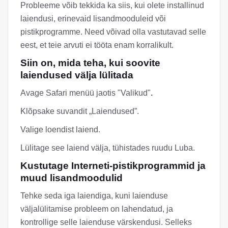
Probleeme võib tekkida ka siis, kui olete installinud
laiendusi, erinevaid lisandmooduleid või
pistikprogramme. Need võivad olla vastutavad selle
eest, et teie arvuti ei tööta enam korralikult.
Siin on, mida teha, kui soovite
laiendused välja lülitada
Avage Safari menüü jaotis "Valikud"
.
Klõpsake suvandit „Laiendused”.
Valige loendist laiend.
Lülitage see laiend välja, tühistades ruudu Luba.
Kustutage Interneti-pistikprogrammid ja
muud lisandmoodulid
Tehke seda iga laiendiga, kuni laienduse
väljalülitamise probleem on lahendatud, ja
kontrollige selle laienduse värskendusi. Selleks